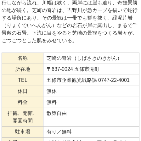
行しながら流れ、川幅は狭く、両岸には崖も迫り、奇観景勝
の地が続く。芝崎の奇岩は、吉野川が急カーブを描いて蛇行
する場所にあり、その景観は一帯でも群を抜く。緑泥片岩
（りょくでいへんがん）などの岩石が岸に露出し、まるで千
畳敷の石畳。下流に目をやると芝崎の景観をつくる岩々が、
ごつごつとした肌をみせている。
名称
芝崎の奇岩（しばさきのきがん）
所在地
〒637-0024 五條市滝町
TEL
五條市企業観光戦略課 0747-22-4001
休日
無休
料金
無料
拝観、開館、
散策自由
開園時間
駐車場
有り／無料