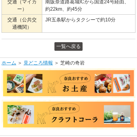
交通（マイカ
南阪奈道路葛城ICから国道24号経由、
ー）
約22km、約45分
交通（公共交
JR五条駅からタクシーで約10分
通機関）
一覧へ戻る
ホーム
＞
見どころ情報
＞ 芝崎の奇岩