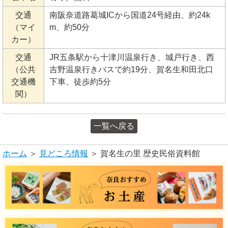
交通
南阪奈道路葛城ICから国道24号経由、約24k
（マイ
m、約50分
カー）
交通
JR五条駅から十津川温泉行き、城戸行き、西
（公共
吉野温泉行きバスで約19分、賀名生和田北口
交通機
下車、徒歩約5分
関）
一覧へ戻る
ホーム
＞
見どころ情報
＞ 賀名生の里 歴史民俗資料館