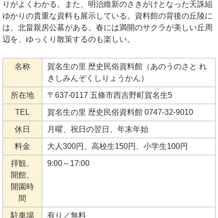
りがよくわかる。また、明治維新のさきがけとなった天誅組
ゆかりの貴重な資料も展示している。資料館の背後の丘陵に
は、北畠親房公墓がある。春には満開のサクラが美しい丘周
辺を、ゆっくり散策するのも楽しい。
名称
賀名生の里 歴史民俗資料館（あのうのさと れ
きしみんぞくしりょうかん）
所在地
〒637-0117 五條市西吉野町賀名生5
TEL
賀名生の里 歴史民俗資料館 0747-32-9010
休日
月曜、祝日の翌日、年末年始
料金
大人300円、高校生150円、小学生100円
拝観、
9:00～17:00
開館、
開園時
間
駐車場
有り／無料