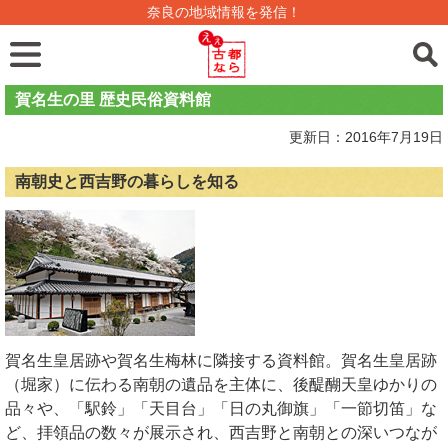
奈良の地域情報を発信！
賀名生の里 歴史民俗資料館
更新日：2016年7月19日
南朝史と西吉野の暮らしを知る
賀名生皇居跡や賀名生梅林に隣接する資料館。賀名生皇居跡
（堀家）に伝わる南朝の遺品を主体に、後醍醐天皇ゆかりの
品々や、「駅鈴」「天目台」「日の丸御旗」「一節切笛」な
ど、拝領品の数々が展示され、西吉野と南朝との深いつなが