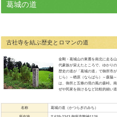
葛城の道
古社寺を結ぶ歴史とロマンの道
金剛・葛城山の東麓を南北に走る山
代豪族が栄えたところで、ゆかりの
歴史の道が「葛城の道」で御所市が
じら）～楢原（ならばら）～森脇～
は、御所と五條の境の風の森峠。南
ぜや民家を抜けるなど比較的細い道
名称
葛城の道（かつらぎのみち）
所在地
〒639-2343 御所市鴨神1126