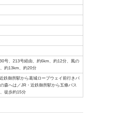
0号、213号経由、約6km、約12分、風の
、約13km、約20分
近鉄御所駅から葛城ロープウェイ前行きバ
風の森へは／JR・近鉄御所駅から五條バス
、徒歩約15分