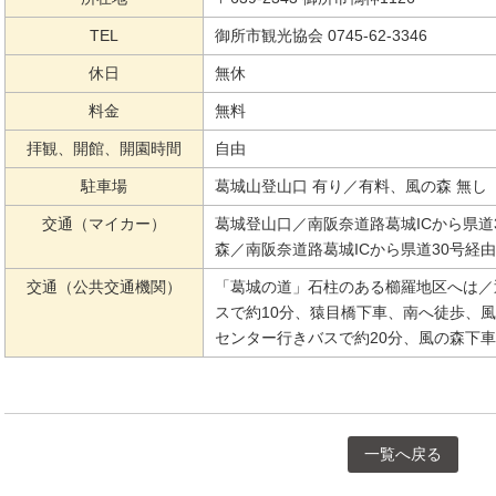
TEL
御所市観光協会 0745-62-3346
休日
無休
料金
無料
拝観、開館、開園時間
自由
駐車場
葛城山登山口 有り／有料、風の森 無し
交通（マイカー）
葛城登山口／南阪奈道路葛城ICから県道3
森／南阪奈道路葛城ICから県道30号経由
交通（公共交通機関）
「葛城の道」石柱のある櫛羅地区へは／
スで約10分、猿目橋下車、南へ徒歩、
センター行きバスで約20分、風の森下車
一覧へ戻る