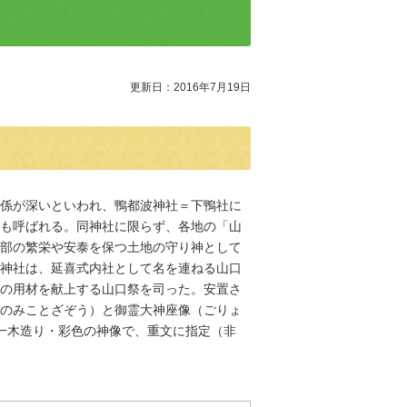
更新日：2016年7月19日
係が深いといわれ、鴨都波神社＝下鴨社に
も呼ばれる。同神社に限らず、各地の「山
部の繁栄や安泰を保つ土地の守り神として
神社は、延喜式内社として名を連ねる山口
の用材を献上する山口祭を司った。安置さ
のみことざぞう）と御霊大神座像（ごりょ
一木造り・彩色の神像で、重文に指定（非