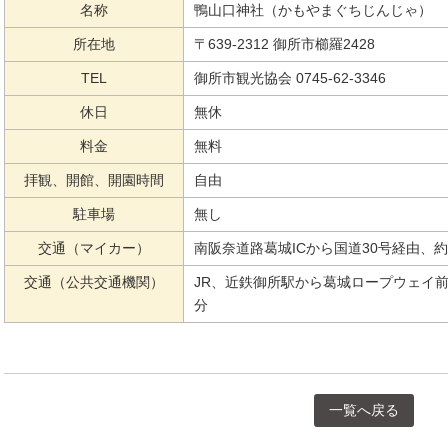
名称
鴨山口神社（かもやまぐちじんじゃ）
所在地
〒639-2312 御所市櫛羅2428
TEL
御所市観光協会 0745-62-3346
休日
無休
料金
無料
拝観、開館、開園時間
自由
駐車場
無し
交通（マイカー）
南阪奈道路葛城ICから国道30号経由、約4
交通（公共交通機関）
JR、近鉄御所駅から葛城ロープウェイ前
分
一覧へ戻る