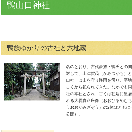
鴨山口神社
鴨族ゆかりの古社と六地蔵
名のとおり、古代豪族・鴨氏との関
対して、上津賀茂（かみつかも）と
口社」は山を守り降雨を司り、平地
古くから祀られてきた。なかでも同
社の本社とされ、古くは朝廷に皇居
れる大霎貴命座像（おおひるめむち
うおおがみざぞう）の2体はともに
公開）。