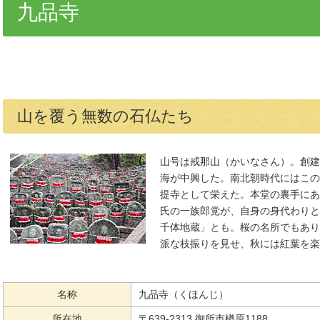
九品寺
山を覆う無数の石仏たち
山号は戒那山（かいなさん）。創建
海が中興した。南北朝時代にはこの
提寺として栄えた。本堂の裏手にあ
氏の一族郎党が、自身の身代わりと
千体地蔵」とも。桜の名所でもあり
派な枝振りを見せ、秋には紅葉を楽
名称
九品寺（くほんじ）
所在地
〒639-2313 御所市楢原1188