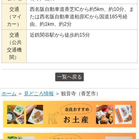
交通
西名阪自動車道香芝ICから約5km、約10分、ま
（マイ
たは西名阪自動車道柏原ICから国道165号経
カー）
由、約1km、約2分
交通
近鉄関谷駅から徒歩約15分
（公共
交通機
関）
一覧へ戻る
ホーム
＞
見どころ情報
＞ 観音寺（香芝市）