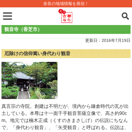
奈良の地域情報を発信！
観音寺（香芝市）
更新日：2016年7月19日
厄除けの信仰篤い身代わり観音
真言宗の寺院。創建は不明だが、境内から鎌倉時代の瓦が出
土している。本尊は十一面千手観音菩薩立像で、高さ約90c
m。地元では楠木正成（くすのきまさしげ）の伝説にちなん
で、「身代わり観音」、「矢受観音」と呼ばれる。伝説は、