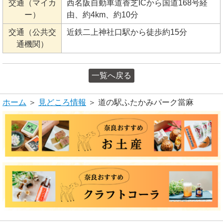
交通（マイカ
西名阪自動車道香芝ICから国道168号経
ー）
由、約4km、約10分
交通（公共交
近鉄二上神社口駅から徒歩約15分
通機関）
一覧へ戻る
ホーム
＞
見どころ情報
＞ 道の駅ふたかみパーク當麻