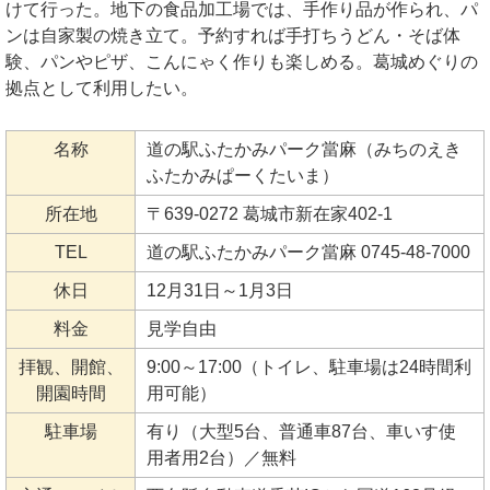
けて行った。地下の食品加工場では、手作り品が作られ、パ
ンは自家製の焼き立て。予約すれば手打ちうどん・そば体
験、パンやピザ、こんにゃく作りも楽しめる。葛城めぐりの
拠点として利用したい。
名称
道の駅ふたかみパーク當麻（みちのえき
ふたかみぱーくたいま）
所在地
〒639-0272 葛城市新在家402-1
TEL
道の駅ふたかみパーク當麻 0745-48-7000
休日
12月31日～1月3日
料金
見学自由
拝観、開館、
9:00～17:00（トイレ、駐車場は24時間利
開園時間
用可能）
駐車場
有り（大型5台、普通車87台、車いす使
用者用2台）／無料