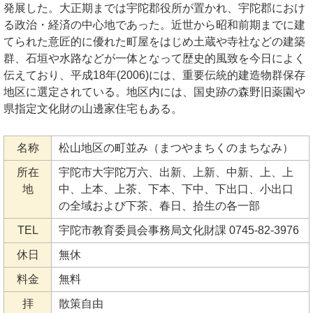
発展した。大正期までは宇陀郡役所が置かれ、宇陀郡におけ
る政治・経済の中心地であった。近世から昭和前期までに建
てられた意匠的に優れた町屋をはじめ土蔵や寺社などの建築
群、石垣や水路などが一体となって歴史的風致を今日によく
伝えており、平成18年(2006)には、重要伝統的建造物群保存
地区に選定されている。地区内には、国史跡の森野旧薬園や
県指定文化財の山邊家住宅もある。
名称
松山地区の町並み（まつやまちくのまちなみ）
所在
宇陀市大宇陀万六、出新、上新、中新、上、上
地
中、上本、上茶、下本、下中、下出口、小出口
の全域および下茶、春日、拾生の各一部
TEL
宇陀市教育委員会事務局文化財課 0745-82-3976
休日
無休
料金
無料
拝
散策自由