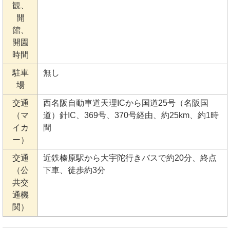
観、
開
館、
開園
時間
駐車
無し
場
交通
西名阪自動車道天理ICから国道25号（名阪国
（マ
道）針IC、369号、370号経由、約25km、約1時
イカ
間
ー）
交通
近鉄榛原駅から大宇陀行きバスで約20分、終点
（公
下車、徒歩約3分
共交
通機
関）