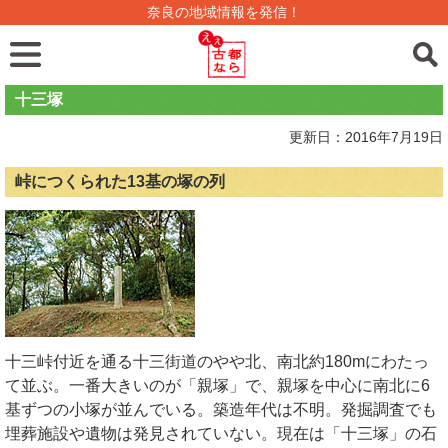
奈良の地域情報を発信！
十三塚
更新日：2016年7月19日
峠につくられた13基の塚の列
十三峠付近を通る十三街道のやや北、南北約180mにわたっ
て並ぶ。一番大きいのが「親塚」で、親塚を中心に南北に6
基ずつの小塚が並んでいる。築造年代は不明。発掘調査でも
埋葬施設や遺物は発見されていない。現在は「十三塚」の石