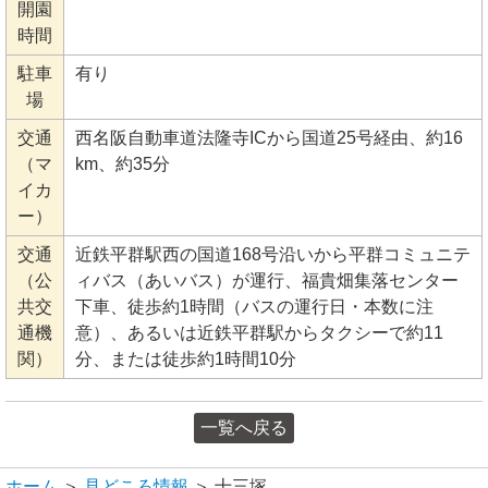
開園
時間
駐車
有り
場
交通
西名阪自動車道法隆寺ICから国道25号経由、約16
（マ
km、約35分
イカ
ー）
交通
近鉄平群駅西の国道168号沿いから平群コミュニテ
（公
ィバス（あいバス）が運行、福貴畑集落センター
共交
下車、徒歩約1時間（バスの運行日・本数に注
通機
意）、あるいは近鉄平群駅からタクシーで約11
関）
分、または徒歩約1時間10分
一覧へ戻る
ホーム
＞
見どころ情報
＞ 十三塚