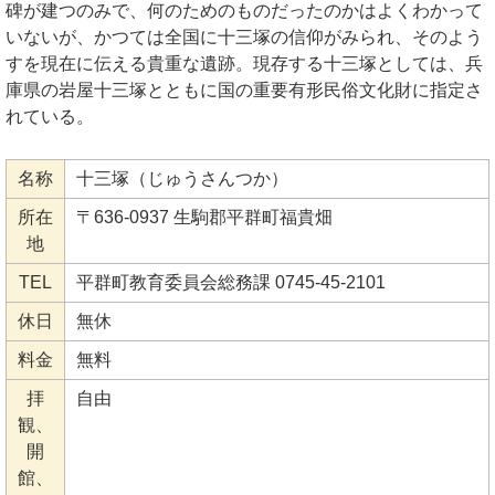
碑が建つのみで、何のためのものだったのかはよくわかって
いないが、かつては全国に十三塚の信仰がみられ、そのよう
すを現在に伝える貴重な遺跡。現存する十三塚としては、兵
庫県の岩屋十三塚とともに国の重要有形民俗文化財に指定さ
れている。
名称
十三塚（じゅうさんつか）
所在
〒636-0937 生駒郡平群町福貴畑
地
TEL
平群町教育委員会総務課 0745-45-2101
休日
無休
料金
無料
拝
自由
観、
開
館、