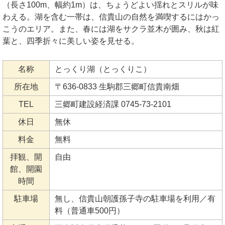
（長さ100m、幅約1m）は、ちょうどよい揺れとスリルが味
わえる。湖を含む一帯は、信貴山の自然を満喫するにはかっ
こうのエリア。また、春には湖をサクラ並木が囲み、秋は紅
葉と、四季折々に美しい姿を見せる。
名称
とっくり湖（とっくりこ）
所在地
〒636-0833 生駒郡三郷町信貴南畑
TEL
三郷町建設経済課 0745-73-2101
休日
無休
料金
無料
拝観、開
自由
館、開園
時間
駐車場
無し、信貴山朝護孫子寺の駐車場を利用／有
料（普通車500円）