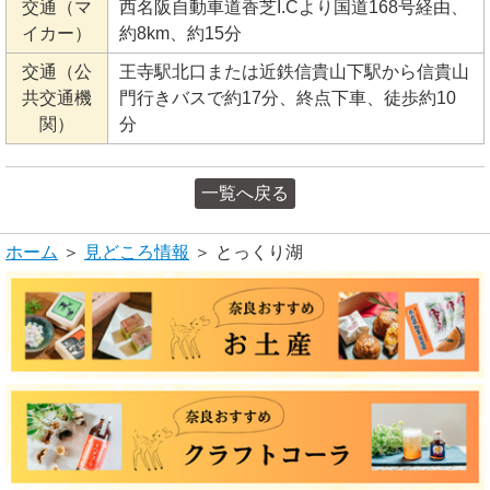
交通（マ
西名阪自動車道香芝I.Cより国道168号経由、
イカー）
約8km、約15分
交通（公
王寺駅北口または近鉄信貴山下駅から信貴山
共交通機
門行きバスで約17分、終点下車、徒歩約10
関）
分
一覧へ戻る
ホーム
＞
見どころ情報
＞ とっくり湖