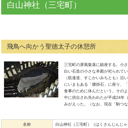
白山神社（三宅町）
飛鳥へ向かう聖徳太子の休憩所
三宅町の屏風集落に鎮座する。小さ
白い石造の小さな本殿が祀られてい
（筋違道、すじかいみちとも）沿い
にいまもある「腰掛石」に座り、「
食事のために休んだという。そのよ
中に供出され失われたが平成24年（
みがえった。（なお、現在「駒つな
名称
白山神社（三宅町）（はくさんじんじゃ