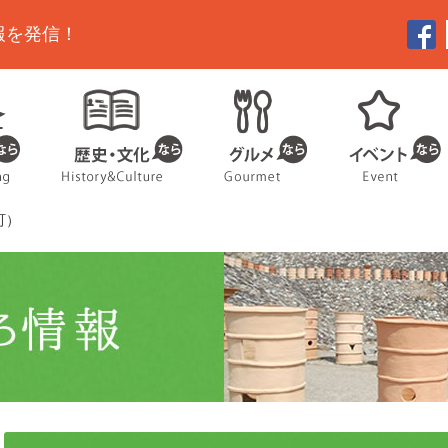
報を発信！
町）