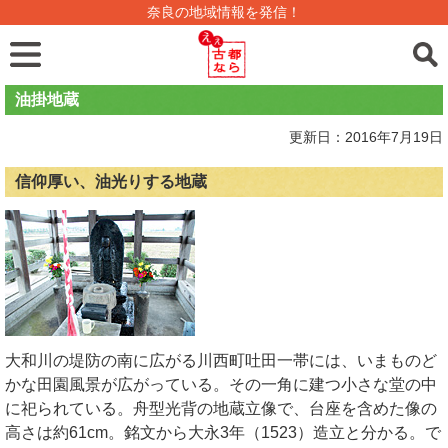
奈良の地域情報を発信！
油掛地蔵
更新日：2016年7月19日
信仰厚い、油光りする地蔵
大和川の堤防の南に広がる川西町吐田一帯には、いまものど
かな田園風景が広がっている。その一角に建つ小さな堂の中
に祀られている。舟型光背の地蔵立像で、台座を含めた像の
高さは約61cm。銘文から大永3年（1523）造立と分かる。で