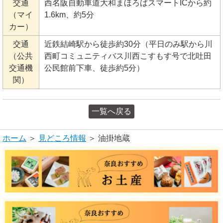
交通
西名阪自動車道大和まほろばスマートICから約
（マイ
1.6km、約5分
カー）
交通
近鉄結崎駅から徒歩約30分（平日のみ駅から川
（公共
西町コミュニティバス川西こすもす号で北吐田
交通機
公民館前下車、徒歩約5分）
関）
一覧へ戻る
ホーム
＞
見どころ情報
＞ 油掛地蔵