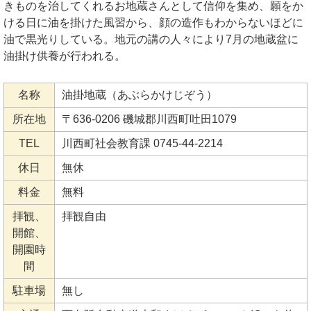
きものを治してくれるお地蔵さんとして信仰を集め、願をか
ける日に油を掛けた風習から、顔の造作もわからないほどに
油で黒光りしている。地元の講の人々により7月の地蔵盆に
油掛け供養が行われる。
名称
油掛地蔵（あぶらかけじぞう）
所在地
〒636-0206 磯城郡川西町吐田1079
TEL
川西町社会教育課 0745-44-2214
休日
無休
料金
無料
拝観、
拝観自由
開館、
開園時
間
駐車場
無し