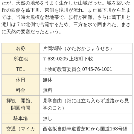
たが、天然の地形をうまく生かした山城だった。城を築いた
丘の西側を葛下川、東側を滝川が流れ、また葛下川から丘ま
では、当時大規模な湿地帯で、歩行が困難。さらに葛下川と
滝川は丘の北側で合流するため、三方を水で囲まれた、まさ
に天然の要塞だったという。
名称
片岡城跡（かたおかじょうせき）
所在地
〒639-0205 上牧町下牧
TEL
上牧町教育委員会 0745-76-1001
休日
無休
料金
無料
拝観、開館、
見学自由（畑には立ち入らず道路から見
開園時間
学のこと）
駐車場
無し
交通（マイカ
西名阪自動車道香芝ICから国道168号経