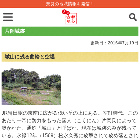
奈良の地域情報を発信！
片岡城跡
更新日：2016年7月19日
城山に残る曲輪と空堀
JR畠田駅の東南に広がる低い丘の上にある。室町時代、この
あたり一帯に勢力をもった国人（こくにん）片岡氏によって
築かれた。通称「城山」と呼ばれ、現在は城跡のみが残って
いる。永禄12年（1569）松永久秀に攻撃されて攻め落とされ