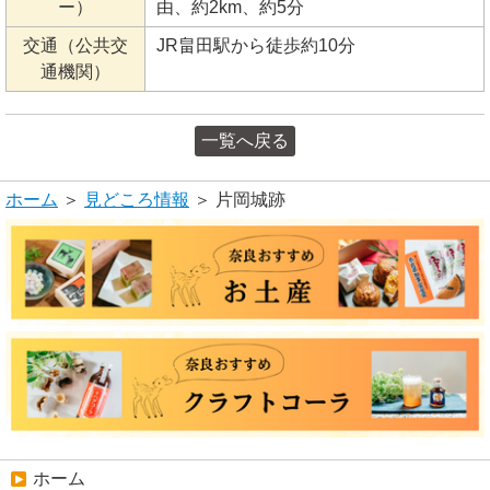
ー）
由、約2km、約5分
交通（公共交
JR畠田駅から徒歩約10分
通機関）
一覧へ戻る
ホーム
＞
見どころ情報
＞ 片岡城跡
ホーム