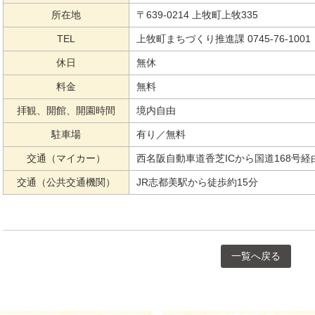
所在地
〒639-0214 上牧町上牧335
TEL
上牧町まちづくり推進課 0745-76-1001
休日
無休
料金
無料
拝観、開館、開園時間
境内自由
駐車場
有り／無料
交通（マイカー）
西名阪自動車道香芝ICから国道168号経
交通（公共交通機関）
JR志都美駅から徒歩約15分
一覧へ戻る