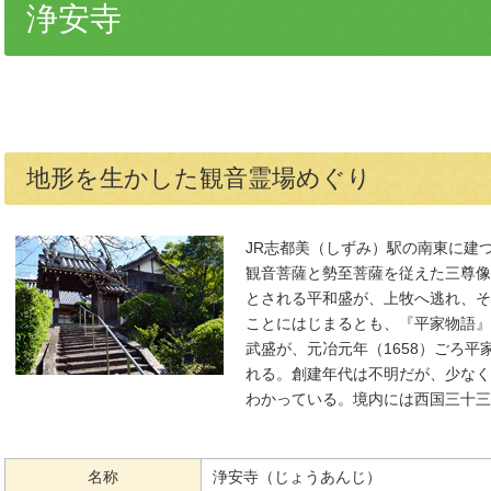
浄安寺
地形を生かした観音霊場めぐり
JR志都美（しずみ）駅の南東に建
観音菩薩と勢至菩薩を従えた三尊像
とされる平和盛が、上牧へ逃れ、そ
ことにはじまるとも、『平家物語』
武盛が、元冶元年（1658）ごろ
れる。創建年代は不明だが、少なく
わかっている。境内には西国三十三
名称
浄安寺（じょうあんじ）