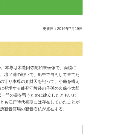
更新日：2016年7月19日
つ。本尊は木造阿弥陀如来坐像で、両脇に
。壇ノ浦の戦いで、船中で自刃して果てた
の守り本尊の弁財天を祀って、小庵を構え
に登場する能登守教経の子孫の久保小太郎
平家一門の霊を弔うために建立したともいわ
とも江戸時代初期には存在していたことが
所観音霊場の観音石仏が点在する。