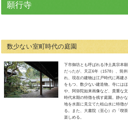
願行寺
数少ない室町時代の庭園
下市御坊とも呼ばれる浄土真宗本願
だったが、天正6年（1578）、筒
れ、現在の建物は江戸時代に再建さ
をもつ、数少ない建造物。寺にはほ
や、阿弥陀如来画像など、貴重な文
時代末期の特徴を残す庭園。静かな
地を水面に見立てた枯山水に特徴が
る。また、大書院（至心）の「喫茶
楽しめる。