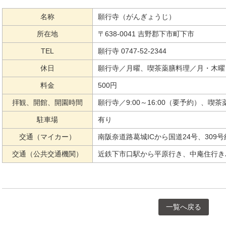
名称
願行寺（がんぎょうじ）
所在地
〒638-0041 吉野郡下市町下市
TEL
願行寺 0747-52-2344
休日
願行寺／月曜、喫茶薬膳料理／月・木曜
料金
500円
拝観、開館、開園時間
願行寺／9:00～16:00（要予約）、喫茶薬
駐車場
有り
交通（マイカー）
南阪奈道路葛城ICから国道24号、309号
交通（公共交通機関）
近鉄下市口駅から平原行き、中庵住行き
一覧へ戻る