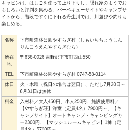
キャビンは、はしごを使って上り下りし、隠れ家のようでお
もしろいと評判を集める。バーベキューサイトやキャンプサ
イトから、階段ですぐに下れる丹生川では、川遊びや釣りも
楽しめる。
名称
下市町森林公園やすらぎ村（しもいちちょうしん
りんこうえんやすらぎむら）
所在
〒638-0026 吉野郡下市町西山550
地
TEL
下市町森林公園やすらぎ村 0747-58-0114
休日
火・木曜（祝日の場合は翌日）、ただし7月20日～
8月31日は無休
料金
入村料／大人450円、小人250円、施設使用料／
【やすらぎ荘】洋室（定員4名）7900円～、【キ
ャンプサイト】オートキャンプ・キャンピングカ
ー2300円、【マッシュルームキャビン】1棟（定
員4名）5700円～