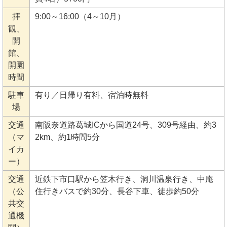
拝
9:00～16:00（4～10月）
観、
開
館、
開園
時間
駐車
有り／日帰り有料、宿泊時無料
場
交通
南阪奈道路葛城ICから国道24号、309号経由、約3
（マ
2km、約1時間5分
イカ
ー）
交通
近鉄下市口駅から笠木行き、洞川温泉行き、中庵
（公
住行きバスで約30分、長谷下車、徒歩約50分
共交
通機