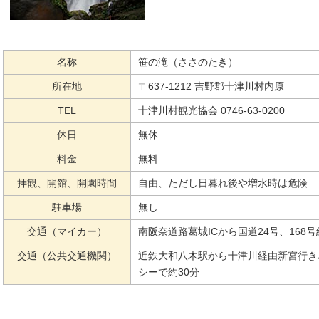
名称
笹の滝（ささのたき）
所在地
〒637-1212 吉野郡十津川村内原
TEL
十津川村観光協会 0746-63-0200
休日
無休
料金
無料
拝観、開館、開園時間
自由、ただし日暮れ後や増水時は危険
駐車場
無し
交通（マイカー）
南阪奈道路葛城ICから国道24号、168号
交通（公共交通機関）
近鉄大和八木駅から十津川経由新宮行き
シーで約30分