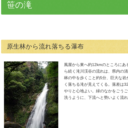
笹の滝
原生林から流れ落ちる瀑布
風屋から東へ約12kmのところに
ら続く滝川渓谷の流れは、県内の清
林の中を歩くこと約5分、巨大な岩
く落ちる滝が見えてくる。落差は3
やりと心地よい。緑のなかをごうご
洗うように、下流へと勢いよく流れ