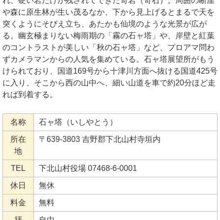
れ、硬い岩だけが残されてできた奇岩（奇石）。周囲の断崖
や森に原生林が生い茂るなか、下から見上げるとまるで天を
突くようにそびえ立ち、あたかも仙境のような光景が広が
る。幽玄極まりない梅雨期の「霧の石ャ塔」や、岸壁と紅葉
のコントラストが美しい「秋の石ャ塔」など、プロアマ問わ
ずカメラマンからの人気を集めている。石ャ塔展望所がもう
けられており、国道169号から十津川方面へ抜ける国道425号
に入り、そこから西の山中へ、細い山道を車で約20分ほど走
れば到着する。
名称
石ャ塔（いしやとう）
所在
〒639-3803 吉野郡下北山村寺垣内
地
TEL
下北山村役場 07468-6-0001
休日
無休
料金
無料
拝
自由