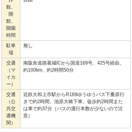
観、
開
館、
開園
時間
駐車
無し
場
交通
南阪奈道路葛城ICから国道169号、425号経由、
（マ
約100km、約2時間50分
イカ
ー）
交通
近鉄大和上市駅からR169ゆうゆうバス下桑原行
（公
きで約2時間、池原大橋下車、徒歩約2時間また
共交
は車で約37分（バスの運行本数が少ないので注
通機
意）
関）