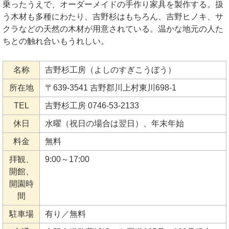
乗ったうえで、オーダーメイドの手作り家具を製作する。扱
う木材も多種にわたり、吉野杉はもちろん、吉野ヒノキ、サ
クラなどの天然の木材が用意されている。温かな地元の人た
ちとの触れ合いもうれしい。
名称
吉野杉工房（よしのすぎこうぼう）
所在地
〒639-3541 吉野郡川上村東川698-1
TEL
吉野杉工房 0746-53-2133
休日
水曜（祝日の場合は翌日）、年末年始
料金
無料
拝観、
9:00～17:00
開館、
開園時
間
駐車場
有り／無料