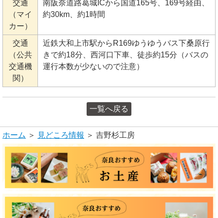
交通
南阪奈道路葛城ICから国道165号、169号経由、
（マイ
約30km、約1時間
カー）
交通
近鉄大和上市駅からR169ゆうゆうバス下桑原行
（公共
きで約18分、西河口下車、徒歩約15分（バスの
交通機
運行本数が少ないので注意）
関）
一覧へ戻る
ホーム
＞
見どころ情報
＞ 吉野杉工房