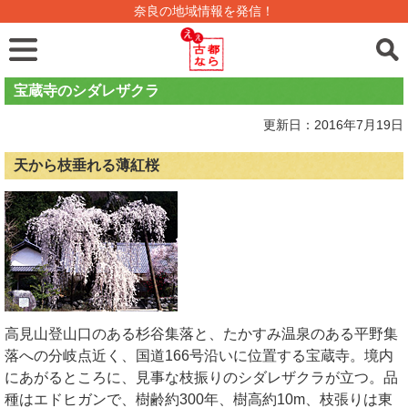
奈良の地域情報を発信！
宝蔵寺のシダレザクラ
更新日：2016年7月19日
天から枝垂れる薄紅桜
高見山登山口のある杉谷集落と、たかすみ温泉のある平野集
落への分岐点近く、国道166号沿いに位置する宝蔵寺。境内
にあがるところに、見事な枝振りのシダレザクラが立つ。品
種はエドヒガンで、樹齢約300年、樹高約10m、枝張りは東