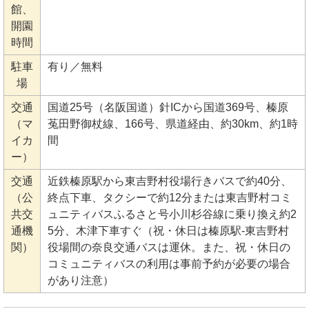
館、
開園
時間
駐車
有り／無料
場
交通
国道25号（名阪国道）針ICから国道369号、榛原
（マ
菟田野御杖線、166号、県道経由、約30km、約1時
イカ
間
ー）
交通
近鉄榛原駅から東吉野村役場行きバスで約40分、
（公
終点下車、タクシーで約12分または東吉野村コミ
共交
ュニティバスふるさと号小川杉谷線に乗り換え約2
通機
5分、木津下車すぐ（祝・休日は榛原駅-東吉野村
関）
役場間の奈良交通バスは運休。また、祝・休日の
コミュニティバスの利用は事前予約が必要の場合
があり注意）