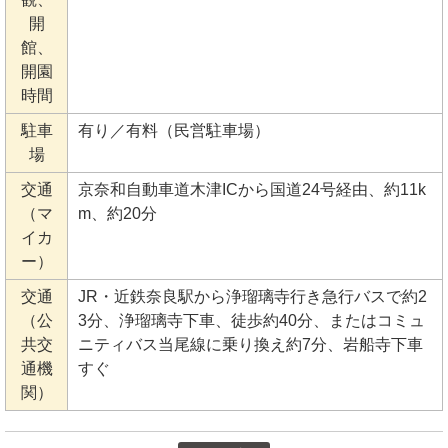
開
館、
開園
時間
駐車
有り／有料（民営駐車場）
場
交通
京奈和自動車道木津ICから国道24号経由、約11k
（マ
m、約20分
イカ
ー）
交通
JR・近鉄奈良駅から浄瑠璃寺行き急行バスで約2
（公
3分、浄瑠璃寺下車、徒歩約40分、またはコミュ
共交
ニティバス当尾線に乗り換え約7分、岩船寺下車
通機
すぐ
関）