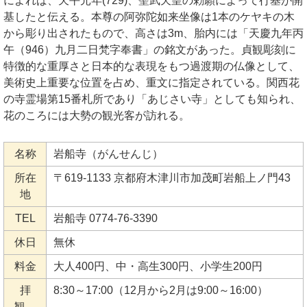
によれば、天平元年(729)、聖武天皇の勅願によって行基が開
基したと伝える。本尊の阿弥陀如来坐像は1本のケヤキの木
から彫り出されたもので、高さは3m、胎内には「天慶九年丙
午（946）九月二日梵字奉書」の銘文があった。貞観彫刻に
特徴的な重厚さと日本的な表現をもつ過渡期の仏像として、
美術史上重要な位置を占め、重文に指定されている。関西花
の寺霊場第15番札所であり「あじさい寺」としても知られ、
花のころには大勢の観光客が訪れる。
名称
岩船寺（がんせんじ）
所在
〒619-1133 京都府木津川市加茂町岩船上ノ門43
地
TEL
岩船寺 0774-76-3390
休日
無休
料金
大人400円、中・高生300円、小学生200円
拝
8:30～17:00（12月から2月は9:00～16:00）
観、