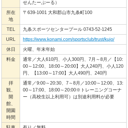
せんたーぷーる）
所在
〒639-1001 大和郡山市九条町100
地
TEL
九条スポーツセンタープール 0743-52-1245
URL
https://www.konami.com/sportsclub/trust/kujo/
休日
火曜、年末年始
料金
通常／大人610円、小人300円、7月～8月／【10:
00～12:00、18:00～20:00】大人240円、小人120
円、【13:00～17:00】大人490円、240円
拝
通常／9:00～20:30、7～8月／10:00～12:00、13:
観、
00～17:00、18:00～20:00※トレーニングコーナ
開
ー（高校生以上利用可）は別途利用料が必要
館、
開園
時間
駐車
有り／無料