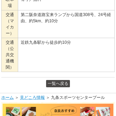
場
交通
第二阪奈道路宝来ランプから国道308号、24号経
（マ
由、約5km、約10分
イカ
ー）
交通
近鉄九条駅から徒歩約10分
（公
共交
通機
関）
一覧へ戻る
ホーム
＞
見どころ情報
＞ 九条スポーツセンタープール