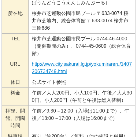
ばうんどうこうえんしみんぷーる）
所在地
桜井市芝運動公園市民プール 〒633-0074 桜
井市芝地内、総合体育館 〒633-0074 桜井市
三輪686
TEL
桜井市芝運動公園市民プール 0744-46-4000
（開催期間のみ）、0744-45-0609（総合体育
館）
URL
http://www.city.sakurai.lg.jp/yokumirareru/1407
206734749.html
休日
公式サイト参照
料金
午前／大人200円、小人100円、午後／大人30
0円、小人200円（午前と午後は総入替制）
拝観、開
午前／9:30～12:00（入場は11:00まで）、午
館、開園
後／13:00～17:00（入場は16:00まで）
時間
駐車場
有り（約200台）／無料（他の施設と併用）