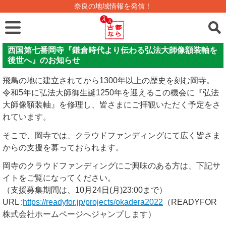
奈良の地域情報を発信！
西国第七番岡寺『鎌倉時代より伝わる弘法大師像額装軸を
後世へ』のお知らせ
飛鳥の地に建立されてから1300年以上の歴史を刻む岡寺。
令和5年に弘法大師御生誕1250年を迎えるこの機会に『弘法
大師像額装軸』を修理し、皆さまにご拝観いただく予定をさ
れています。
そこで、岡寺では、クラウドファンディングにて広く皆さま
からの支援を募っておられます。
岡寺のクラウドファンディングにご興味のある方は、下記サ
イトをご覧になってください。
（支援募集期間は、10月24日(月)23:00まで）
URL :
https://readyfor.jp/projects/okadera2022
（READYFOR
株式会社ホームページへジャンプします）