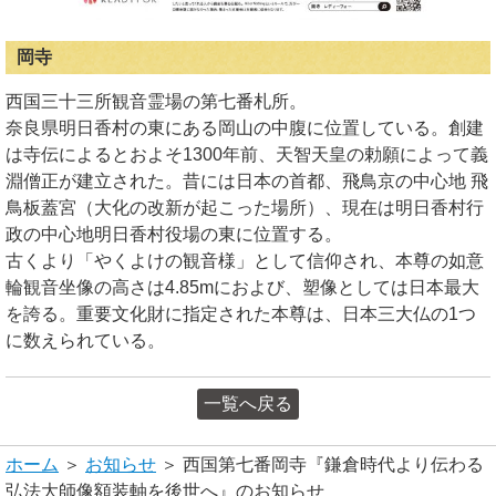
岡寺
西国三十三所観音霊場の第七番札所。
奈良県明日香村の東にある岡山の中腹に位置している。創建
は寺伝によるとおよそ1300年前、天智天皇の勅願によって義
淵僧正が建立された。昔には日本の首都、飛鳥京の中心地 飛
鳥板蓋宮（大化の改新が起こった場所）、現在は明日香村行
政の中心地明日香村役場の東に位置する。
古くより「やくよけの観音様」として信仰され、本尊の如意
輪観音坐像の高さは4.85mにおよび、塑像としては日本最大
を誇る。重要文化財に指定された本尊は、日本三大仏の1つ
に数えられている。
一覧へ戻る
ホーム
＞
お知らせ
＞ 西国第七番岡寺『鎌倉時代より伝わる
弘法大師像額装軸を後世へ』のお知らせ