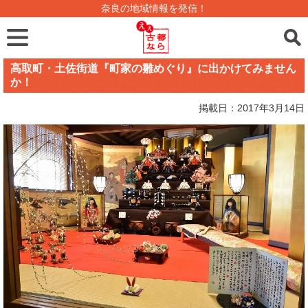
奈良の地域情報を発信！
高取町・土佐街道『町家の雛めぐり』に出かけてみません
か！
掲載日：2017年3月14日