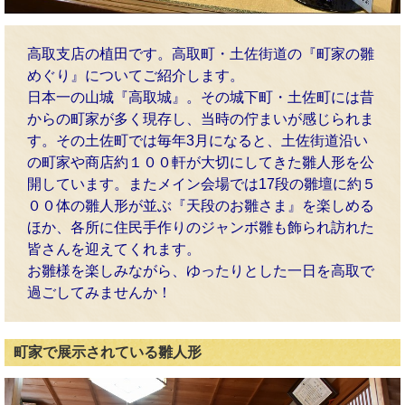
高取支店の植田です。高取町・土佐街道の『町家の雛
めぐり』についてご紹介します。
日本一の山城『高取城』。その城下町・土佐町には昔
からの町家が多く現存し、当時の佇まいが感じられま
す。その土佐町では毎年3月になると、土佐街道沿い
の町家や商店約１００軒が大切にしてきた雛人形を公
開しています。またメイン会場では17段の雛壇に約５
００体の雛人形が並ぶ『天段のお雛さま』を楽しめる
ほか、各所に住民手作りのジャンボ雛も飾られ訪れた
皆さんを迎えてくれます。
お雛様を楽しみながら、ゆったりとした一日を高取で
過ごしてみませんか！
町家で展示されている雛人形