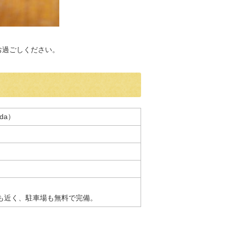
お過ごしください。
nda）
も近く、駐車場も無料で完備。