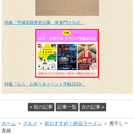
特集「平城宮跡歴史公園 朱雀門ひろば」
特集「なら・お祭り＆イベント手帖2019」
« 前の記事
記事一覧
次の記事 »
ホーム
＞
グルメ
＞
超おすすめ！絶品ラーメン
＞ 煮干し一
直線