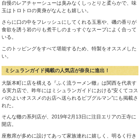
自慢のレアチャーシューは臭みなくしっとりと柔らかで、味
玉はトロトロの黄身がなんとも嬉しい。
さらに口の中をフレッシュにしてくれる玉葱や、磯の香りが
食欲を誘う岩のりも煮干しのまっすぐなスープによく合って
いる。
このトッピングをすべて堪能するため、特製をオススメした
い。
ミシュランガイド掲載の人気店が奈良に進出！
大阪本町に店を構える『ふく流ラーメン轍』は関西を代表す
る実力店で、昨年にはミシュランガイドにおける“安くてコス
パのよいオススメのお店へ送られるビブグルマン”にも掲載さ
れた。
そんな轍の系列店が、2019年2月13日に注目エリアの王寺に
開店。
座敷席が多めに設けてあって家族連れに嬉しく、明るく行き