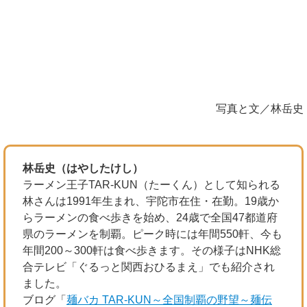
写真と文／林岳史
林岳史（はやしたけし）
ラーメン王子TAR-KUN（たーくん）として知られる
林さんは1991年生まれ、宇陀市在住・在勤。19歳か
らラーメンの食べ歩きを始め、24歳で全国47都道府
県のラーメンを制覇。ピーク時には年間550軒、今も
年間200～300軒は食べ歩きます。その様子はNHK総
合テレビ「ぐるっと関西おひるまえ」でも紹介され
ました。
ブログ「
麺バカ TAR-KUN～全国制覇の野望～麺伝