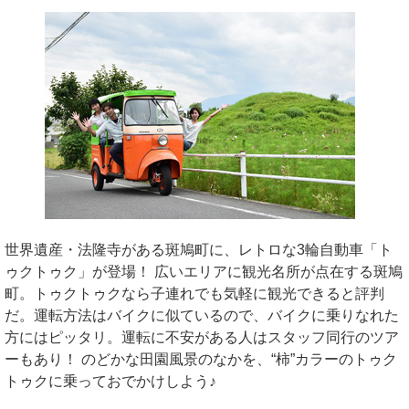
世界遺産・法隆寺がある斑鳩町に、レトロな3輪自動車「ト
ゥクトゥク」が登場！ 広いエリアに観光名所が点在する斑鳩
町。トゥクトゥクなら子連れでも気軽に観光できると評判
だ。運転方法はバイクに似ているので、バイクに乗りなれた
方にはピッタリ。運転に不安がある人はスタッフ同行のツア
ーもあり！ のどかな田園風景のなかを、“柿”カラーのトゥク
トゥクに乗っておでかけしよう♪