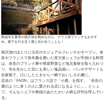
興福寺五重塔や猿沢池を眺めながら、テラス席でランチもおすす
め。眼下を行き交う鹿と目が合うことも！
猿沢池のほとりに注目のカジュアルフレンチがオープン。奈
良やフランスで長年腕を磨いた実力派シェフが手掛ける料理
は、奈良のブランド豚や県産野菜など地元食材を取り入れつ
つ、旬を生かした目にも美しい逸品揃い。パンやデザートも
自家製で、口にしたときから一瞬でおいしさの虜に。
店名の「FAON」はフランス語で「小鹿」を指す。「奈良の
鹿のように多くの人に愛される店になるように…」とシェ
フ。そんなシェフや奥様のあたたかい人柄も評判を呼んでい
る。