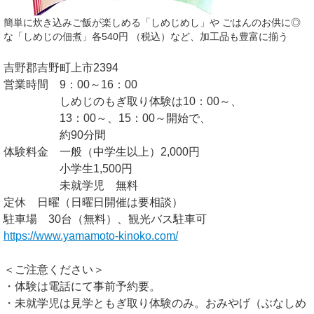
簡単に炊き込みご飯が楽しめる「しめじめし」や ごはんのお供に◎
な「しめじの佃煮」各540円 （税込）など、加工品も豊富に揃う
吉野郡吉野町上市2394
営業時間 9：00～16：00
しめじのもぎ取り体験は10：00～、
13：00～、15：00～開始で、
約90分間
体験料金 一般（中学生以上）2,000円
小学生1,500円
未就学児 無料
定休 日曜（日曜日開催は要相談）
駐車場 30台（無料）、観光バス駐車可
https://www.yamamoto-kinoko.com/
＜ご注意ください＞
・体験は電話にて事前予約要。
・未就学児は見学ともぎ取り体験のみ。おみやげ（ぶなしめ