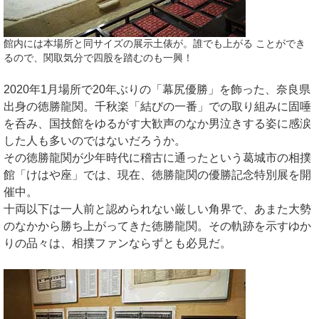
館内には本場所と同サイズの展示土俵が。誰でも上がる ことができ
るので、関取気分で四股を踏むのも一興！
2020年1月場所で20年ぶりの「幕尻優勝」を飾った、奈良県
出身の徳勝龍関。千秋楽「結びの一番」での取り組みに固唾
を呑み、国技館をゆるがす大歓声のなか男泣きする姿に感涙
した人も多いのではないだろうか。
その徳勝龍関が少年時代に稽古に通ったという葛城市の相撲
館「けはや座」では、現在、徳勝龍関の優勝記念特別展を開
催中。
十両以下は一人前と認められない厳しい角界で、あまた大勢
のなかから勝ち上がってきた徳勝龍関。その軌跡を示すゆか
りの品々は、相撲ファンならずとも必見だ。