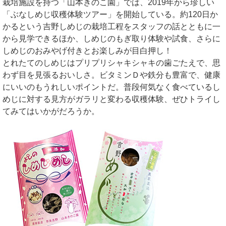
栽培施設を持つ「山本きのこ園」では、2019年から珍しい
「ぶなしめじ収穫体験ツアー」を開始している。約120日か
かるという吉野しめじの栽培工程をスタッフの話とともに一
から見学できるほか、しめじのもぎ取り体験や試食、さらに
しめじのおみやげ付きとお楽しみが目白押し！
とれたてのしめじはプリプリシャキシャキの歯ごたえで、思
わず目を見張るおいしさ。ビタミンＤや鉄分も豊富で、健康
にいいのもうれしいポイントだ。普段何気なく食べているし
めじに対する見方がガラリと変わる収穫体験、ぜひトライし
てみてはいかがだろうか。