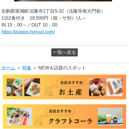
生駒郡斑鳩町法隆寺1丁目5-32（法隆寺南大門前）
1泊2食付き 18,500円（税・サ別）/人～
IN 15：00～／OUT 10：00
https://waqoo-horyuji.com/
一覧へ戻る
ホーム
＞
特集
＞ NEW＆話題のスポット