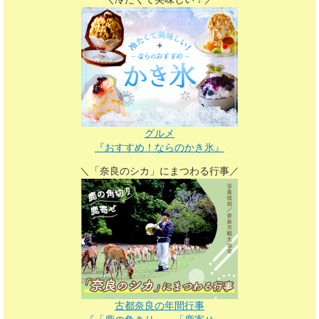
グルメ
『おすすめ！ならのかき氷
』
＼「奈良のシカ」にまつわる行事／
古都奈良の年間行事