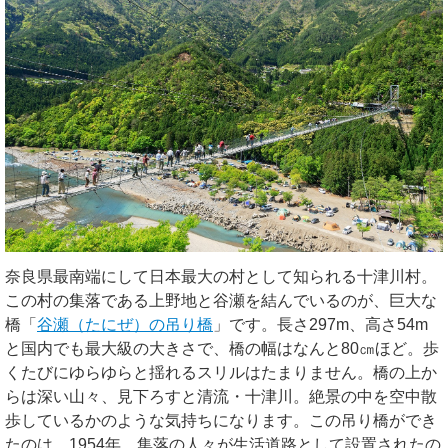
奈良県最南端にして日本最大の村として知られる十津川村。
この村の集落である上野地と谷瀬を結んでいるのが、巨大な
橋「
谷瀬（たにぜ）の吊り橋
」です。長さ297m、高さ54m
と国内でも最大級の大きさで、橋の幅はなんと80㎝ほど。歩
くたびにゆらゆらと揺れるスリルはたまりません。橋の上か
らは深い山々、見下ろすと清流・十津川。絶景の中を空中散
歩しているかのような気持ちになります。この吊り橋ができ
たのは、1954年。集落の人々が生活道路として設置されたの