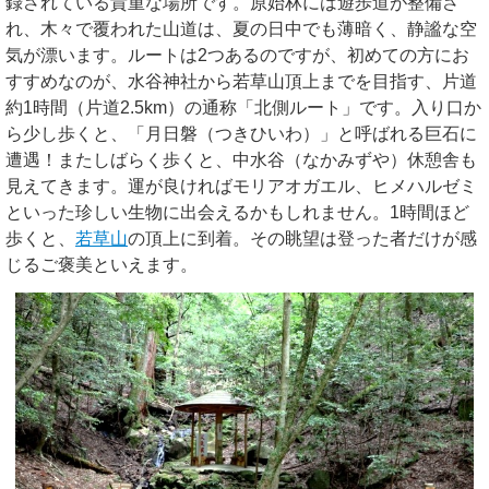
録されている貴重な場所です。原始林には遊歩道が整備さ
れ、木々で覆われた山道は、夏の日中でも薄暗く、静謐な空
気が漂います。ルートは2つあるのですが、初めての方にお
すすめなのが、水谷神社から若草山頂上までを目指す、片道
約1時間（片道2.5km）の通称「北側ルート」です。入り口か
ら少し歩くと、「月日磐（つきひいわ）」と呼ばれる巨石に
遭遇！またしばらく歩くと、中水谷（なかみずや）休憩舎も
見えてきます。運が良ければモリアオガエル、ヒメハルゼミ
といった珍しい生物に出会えるかもしれません。1時間ほど
歩くと、
若草山
の頂上に到着。その眺望は登った者だけが感
じるご褒美といえます。