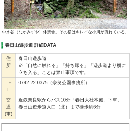
中水谷（なかみずや）休憩舎。その横はキレイな小川が流れている。
春日山遊歩道 詳細DATA
住
春日山遊歩道
所
※「自然に触れる」「持ち帰る」「遊歩道より横に
立ち入る」ことは禁止事項です。
TE
0742-22-0375（奈良公園事務所）
L
交
近鉄奈良駅からバス10分「春日大社本殿」下車、
通
春日山遊歩道入口（北）まで徒歩約6分
(車)