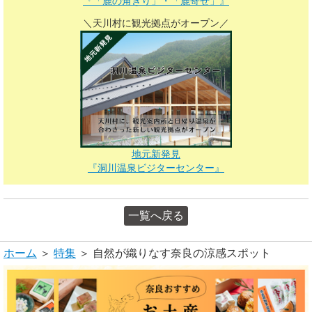
『「鹿の角きり」・「鹿寄せ」』
＼天川村に観光拠点がオープン／
地元新発見
『洞川温泉ビジターセンター
』
一覧へ戻る
ホーム
＞
特集
＞ 自然が織りなす奈良の涼感スポット