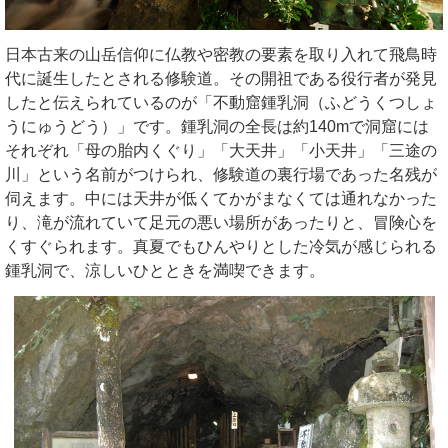
日本古来の山岳信仰に仏教や密教の要素を取り入れて飛鳥時
代に誕生したとされる修験道。その開祖である役行者が発見
したと伝えられているのが「不動窟鍾乳洞（ふどうくつしょ
うにゅうどう）」です。鍾乳洞の全長は約140mで洞窟には
それぞれ「母の胎内くぐり」「大天井」「小天井」「三途の
川」という名前がつけられ、修験道の裏行場であった名残が
伺えます。中には天井が低くてかがまなくては通れなかった
り、滝が流れていて足元の悪い場所があったりと、冒険心を
くすぐられます。真夏でもひんやりとした冷気が感じられる
鍾乳洞で、涼しいひとときを満喫できます。