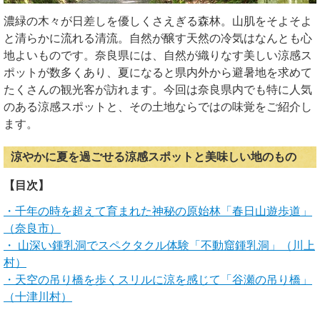
濃緑の木々が日差しを優しくさえぎる森林。山肌をそよそよ
と清らかに流れる清流。自然が醸す天然の冷気はなんとも心
地よいものです。奈良県には、自然が織りなす美しい涼感ス
ポットが数多くあり、夏になると県内外から避暑地を求めて
たくさんの観光客が訪れます。今回は奈良県内でも特に人気
のある涼感スポットと、その土地ならではの味覚をご紹介し
ます。
涼やかに夏を過ごせる涼感スポットと美味しい地のもの
【目次】
・千年の時を超えて育まれた神秘の原始林「春日山遊歩道」
（奈良市）
・ 山深い鍾乳洞でスペクタクル体験「不動窟鍾乳洞」（川上
村）
・天空の吊り橋を歩くスリルに涼を感じて「谷瀬の吊り橋」
（十津川村）