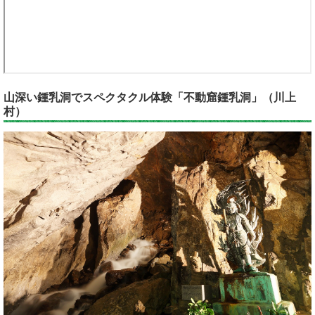
山深い鍾乳洞でスペクタクル体験「不動窟鍾乳洞」（川上
村）