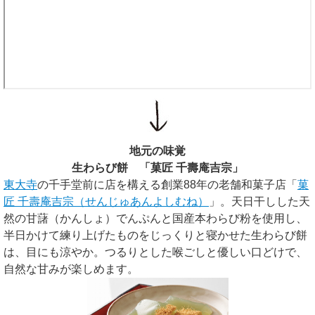
地元の味覚
生わらび餅 「菓匠 千壽庵吉宗」
東大寺
の千手堂前に店を構える創業88年の老舗和菓子店「
菓
匠 千壽庵吉宗（せんじゅあんよしむね）
」。天日干しした天
然の甘藷（かんしょ）でんぷんと国産本わらび粉を使用し、
半日かけて練り上げたものをじっくりと寝かせた生わらび餅
は、目にも涼やか。つるりとした喉ごしと優しい口どけで、
自然な甘みが楽しめます。