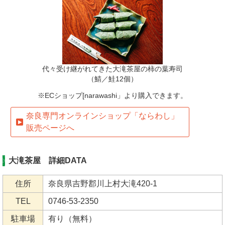
代々受け継がれてきた大滝茶屋の柿の葉寿司
（鯖／鮭12個）
※ECショップ[narawashi」より購入できます。
奈良専門オンラインショップ「ならわし」
販売ページへ
大滝茶屋 詳細DATA
住所
奈良県吉野郡川上村大滝420-1
TEL
0746-53-2350
駐車場
有り（無料）