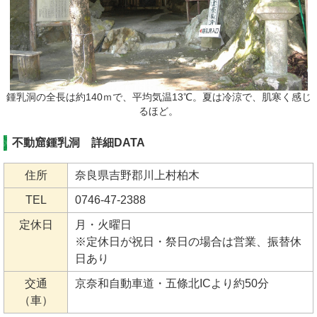
鍾乳洞の全長は約140ｍで、平均気温13℃。夏は冷涼で、肌寒く感じ
るほど。
不動窟鍾乳洞 詳細DATA
住所
奈良県吉野郡川上村柏木
TEL
0746-47-2388
定休日
月・火曜日
※定休日が祝日・祭日の場合は営業、振替休
日あり
交通
京奈和自動車道・五條北ICより約50分
（車）