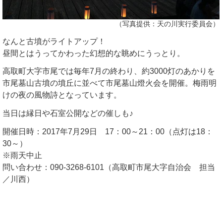
（写真提供：天の川実行委員会）
なんと古墳がライトアップ！
昼間とはうってかわった幻想的な眺めにうっとり。
高取町大字市尾では毎年7月の終わり、約3000灯のあかりを
市尾墓山古墳の墳丘に並べて市尾墓山燈火会を開催。梅雨明
けの夜の風物詩となっています。
当日は縁日や石室公開などの催しも♪
開催日時：2017年7月29日 17：00～21：00（点灯は18：
30～）
※雨天中止
問い合わせ：090-3268-6101（高取町市尾大字自治会 担当
／川西）