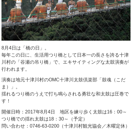
8月4日は「橋の日」。
毎年この日に、生活用つり橋として日本一の長さを誇る十津
川村の「谷瀬の吊り橋」で、エキサイティングな太鼓演奏が
行われます。
演奏は地元十津川村のOMC十津川太鼓倶楽部「鼓魂（こだ
ま）」。
揺れるつり橋のうえで打ち鳴らされる勇壮な和太鼓は圧巻で
す！
開催日時：2017年8月4日 地区を練り歩く太鼓は16：00～
つり橋での揺れ太鼓は18：30～（予定）
問い合わせ：0746-63-0200（十津川村観光協会／木曜定休）