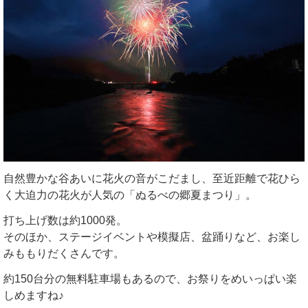
自然豊かな谷あいに花火の音がこだまし、至近距離で花ひら
く大迫力の花火が人気の「ぬるべの郷夏まつり」。
打ち上げ数は約1000発。
そのほか、ステージイベントや模擬店、盆踊りなど、お楽し
みももりだくさんです。
約150台分の無料駐車場もあるので、お祭りをめいっぱい楽
しめますね♪