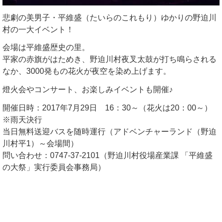
悲劇の美男子・平維盛（たいらのこれもり）ゆかりの野迫川
村の一大イベント！
会場は平維盛歴史の里。
平家の赤旗がはためき、野迫川村夜叉太鼓が打ち鳴らされる
なか、3000発もの花火が夜空を染め上げます。
燈火会やコンサート、お楽しみイベントも開催♪
開催日時：2017年7月29日 16：30～（花火は20：00～）
※雨天決行
当日無料送迎バスを随時運行（アドベンチャーランド（野迫
川村平1）～会場間）
問い合わせ：0747-37-2101（野迫川村役場産業課 「平維盛
の大祭」実行委員会事務局）