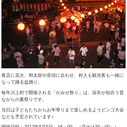
夜店に花火。和太鼓や音頭に合わせ、村人も観光客も一緒に
なって踊る盆踊り。
毎年川上村で開催される「かみせ祭り」は、浴衣が似合う昔
ながらの夏祭りです。
当日は子どもたちからお年寄りまで楽しめるようビンゴ大会
なども予定されています♪
開催日時：2017年8月5日 16：00～（花火は20：00～）