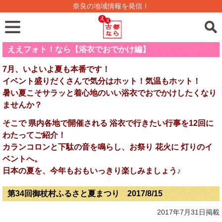
奈良の地域情報を発信！
ええフォト！なら【浴衣でおでかけ編】
7月、いよいよ夏も本番です！
イベント盛りだくさんで気分はホット！気温もホット！
暑い夏こそサラッと着心地のいい浴衣でおでかけしたくなり
ませんか？
そこで 県内各地で開催される 浴衣で行きたい行事を12回に
わたってご紹介！
カランコロンと下駄の音を鳴らし、お祭り 花火に 灯りのイ
ベントへ。
日本の夏を、今年もおもいっきり楽しみましょう♪
第34回御杖村ふるさと夏まつり 2017/8/15
2017年7月31日掲載