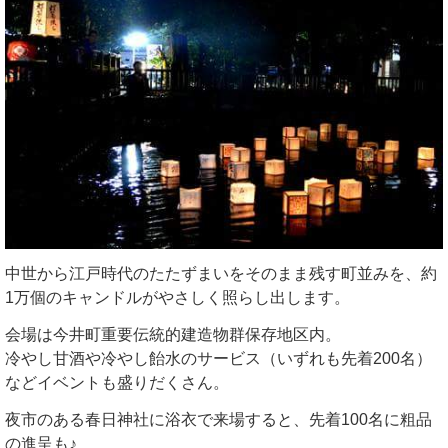
中世から江戸時代のたたずまいをそのまま残す町並みを、約
1万個のキャンドルがやさしく照らし出します。
会場は今井町重要伝統的建造物群保存地区内。
冷やし甘酒や冷やし飴水のサービス（いずれも先着200名）
などイベントも盛りだくさん。
夜市のある春日神社に浴衣で来場すると、先着100名に粗品
の進呈も♪