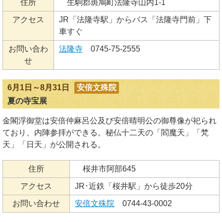
住所
生駒郡斑鳩町法隆寺山内1-1
アクセス
JR「法隆寺駅」からバス「法隆寺門前」下
車すぐ
お問い合わ
法隆寺
0745-75-2555
せ
6月1日～8月31日
安倍文殊院
夏の寺宝展
金閣浮御堂は安倍仲麻呂公及び安倍晴明公の御尊像が祀られ
ており、内陣参拝ができる。秘仏十二天の「閻魔天」「梵
天」「日天」が公開される。
住所
桜井市阿部645
アクセス
JR･近鉄「桜井駅」から徒歩20分
お問い合わせ
安倍文殊院
0744-43-0002