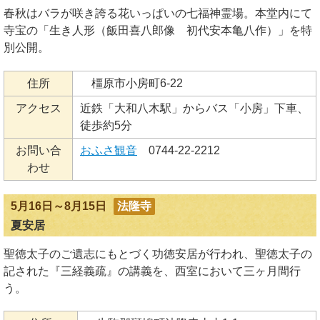
春秋はバラが咲き誇る花いっぱいの七福神霊場。本堂内にて
寺宝の「生き人形（飯田喜八郎像 初代安本亀八作）」を特
別公開。
住所
橿原市小房町6-22
アクセス
近鉄「大和八木駅」からバス「小房」下車、
徒歩約5分
お問い合
おふさ観音
0744-22-2212
わせ
5月16日～8月15日
法隆寺
夏安居
聖徳太子のご遺志にもとづく功徳安居が行われ、聖徳太子の
記された『三経義疏』の講義を、西室において三ヶ月間行
う。