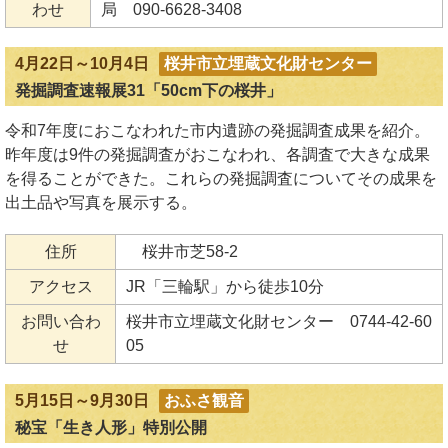
わせ
局 090-6628-3408
4月22日～10月4日
桜井市立埋蔵文化財センター
発掘調査速報展31「50cm下の桜井」
令和7年度におこなわれた市内遺跡の発掘調査成果を紹介。
昨年度は9件の発掘調査がおこなわれ、各調査で大きな成果
を得ることができた。これらの発掘調査についてその成果を
出土品や写真を展示する。
住所
桜井市芝58-2
アクセス
JR「三輪駅」から徒歩10分
お問い合わ
桜井市立埋蔵文化財センター 0744-42-60
せ
05
5月15日～9月30日
おふさ観音
秘宝「生き人形」特別公開