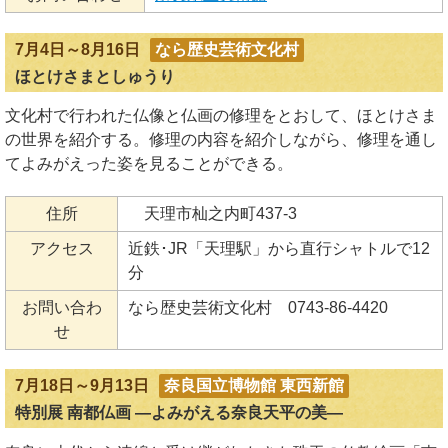
7月4日～8月16日
なら歴史芸術文化村
ほとけさまとしゅうり
文化村で行われた仏像と仏画の修理をとおして、ほとけさま
の世界を紹介する。修理の内容を紹介しながら、修理を通し
てよみがえった姿を見ることができる。
住所
天理市杣之内町437-3
アクセス
近鉄･JR「天理駅」から直行シャトルで12
分
お問い合わ
なら歴史芸術文化村 0743-86-4420
せ
7月18日～9月13日
奈良国立博物館 東西新館
特別展 南都仏画 ―よみがえる奈良天平の美―