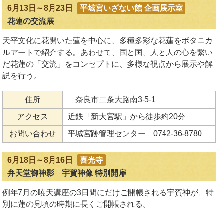
6月13日～8月23日
平城宮いざない館 企画展示室
花蓮の交流展
天平文化に花開いた蓮を中心に、多種多彩な花蓮をボタニカ
ルアートで紹介する。あわせて、国と国、人と人の心を繋い
だ花蓮の「交流」をコンセプトに、多様な視点から展示や解
説を行う。
住所
奈良市二条大路南3-5-1
アクセス
近鉄「新大宮駅」から徒歩約20分
お問い合わせ
平城宮跡管理センター 0742-36-8780
6月18日～8月16日
喜光寺
弁天堂御神影 宇賀神像 特別開扉
例年7月の暁天講座の3日間にだけご開帳される宇賀神が、特
別に蓮の見頃の時期に長くご開帳される。