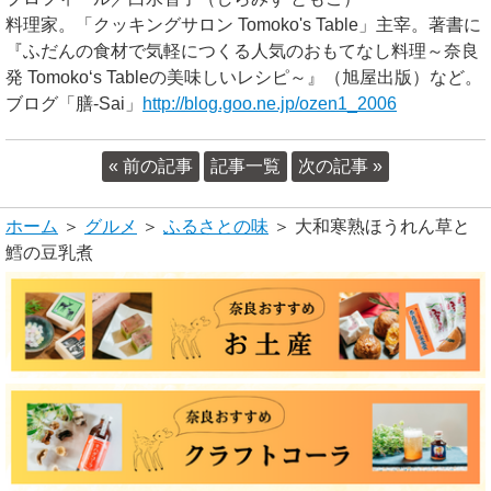
料理家。「クッキングサロン Tomoko's Table」主宰。著書に
『ふだんの食材で気軽につくる人気のおもてなし料理～奈良
発 Tomoko‘s Tableの美味しいレシピ～』（旭屋出版）など。
ブログ「膳-Sai」
http://blog.goo.ne.jp/ozen1_2006
« 前の記事
記事一覧
次の記事 »
ホーム
＞
グルメ
＞
ふるさとの味
＞ 大和寒熟ほうれん草と
鱈の豆乳煮