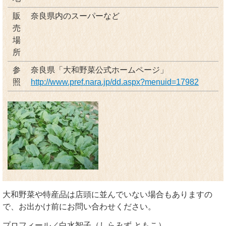
販
奈良県内のスーパーなど
売
場
所
参
奈良県「大和野菜公式ホームページ」
照
http://www.pref.nara.jp/dd.aspx?menuid=17982
大和野菜や特産品は店頭に並んでいない場合もありますの
で、お出かけ前にお問い合わせください。
プロフィール／白水智子（しらみず ともこ）