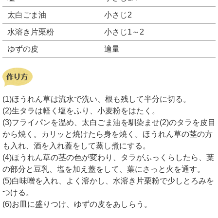
太白ごま油
小さじ2
水溶き片栗粉
小さじ1～2
ゆずの皮
適量
(1)ほうれん草は流水で洗い、根も残して半分に切る。
(2)生タラは軽く塩をふり、小麦粉をはたく。
(3)フライパンを温め、太白ごま油を馴染ませ(2)のタラを皮目
から焼く。カリッと焼けたら身を焼く。ほうれん草の茎の方
も入れ、酒を入れ蓋をして蒸し煮にする。
(4)ほうれん草の茎の色が変わり、タラがふっくらしたら、葉
の部分と豆乳、塩を加え蓋をして、葉にさっと火を通す。
(5)白味噌を入れ、よく溶かし、水溶き片栗粉で少しとろみを
つける。
(6)お皿に盛りつけ、ゆずの皮をあしらう。