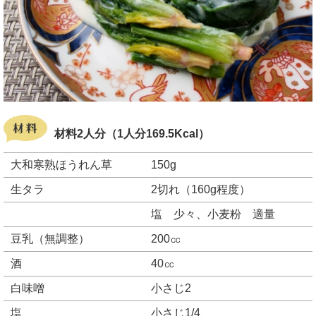
材料2人分（1人分169.5Kcal）
大和寒熟ほうれん草
150g
生タラ
2切れ（160g程度）
塩 少々、小麦粉 適量
豆乳（無調整）
200㏄
酒
40㏄
白味噌
小さじ2
塩
小さじ1/4