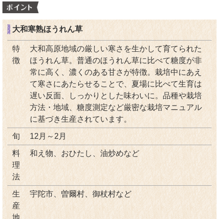
大和寒熟ほうれん草
特
大和高原地域の厳しい寒さを生かして育てられた
徴
ほうれん草。普通のほうれん草に比べて糖度が非
常に高く、濃くのある甘さが特徴。栽培中にあえ
て寒さにあたらせることで、夏場に比べて生育は
遅い反面、しっかりとした味わいに。品種や栽培
方法・地域、糖度測定など厳密な栽培マニュアル
に基づき生産されています。
旬
12月～2月
料
和え物、おひたし、油炒めなど
理
法
生
宇陀市、曽爾村、御杖村など
産
地