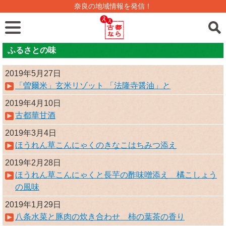
奈良の地域情報を発信！
ふるさとの味
2019年5月27日
「曽爾米」玄米リゾット 「法隆寺醤油」と
2019年4月10日
古都華甘酒
2019年3月4日
ほうれん草こんにゃくのきなこはちみつ添え
2019年2月28日
ほうれん草こんにゃくと長芋の酢味噌添え 橘こしょう
の風味
2019年1月29日
八条水菜と豚肉の炊き合わせ 柿の葉茶の香り