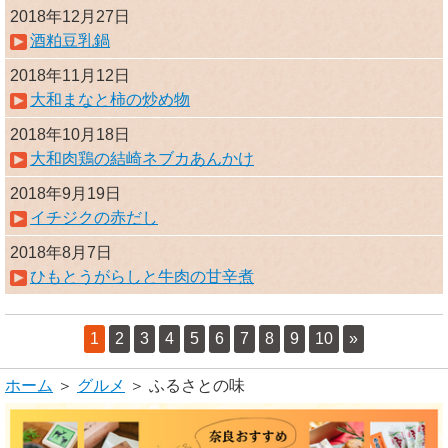
2018年12月27日
酒粕豆乳鍋
2018年11月12日
大和まなと柿の炒め物
2018年10月18日
大和肉鶏の結崎ネブカあんかけ
2018年9月19日
イチジクの赤だし
2018年8月7日
ひもとうがらしと牛肉の甘辛煮
1
2
3
4
5
6
7
8
9
10
»
ホーム
＞
グルメ
＞ ふるさとの味