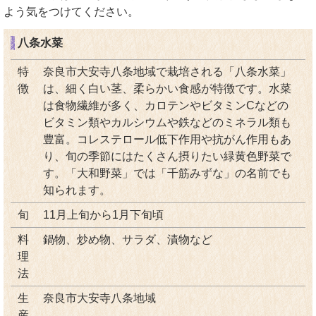
よう気をつけてください。
八条水菜
特
奈良市大安寺八条地域で栽培される「八条水菜」
徴
は、細く白い茎、柔らかい食感が特徴です。水菜
は食物繊維が多く、カロテンやビタミンCなどの
ビタミン類やカルシウムや鉄などのミネラル類も
豊富。コレステロール低下作用や抗がん作用もあ
り、旬の季節にはたくさん摂りたい緑黄色野菜で
す。「大和野菜」では「千筋みずな」の名前でも
知られます。
旬
11月上旬から1月下旬頃
料
鍋物、炒め物、サラダ、漬物など
理
法
生
奈良市大安寺八条地域
産