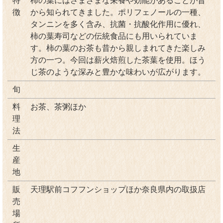
特
柿の葉にはさまざまな栄養や効能があることが昔
徴
から知られてきました。ポリフェノールの一種、
タンニンを多く含み、抗菌・抗酸化作用に優れ、
柿の葉寿司などの伝統食品にも用いられていま
す。柿の葉のお茶も昔から親しまれてきた楽しみ
方の一つ。今回は薪火焙煎した茶葉を使用。ほう
じ茶のような深みと豊かな味わいが広がります。
旬
料
お茶、茶粥ほか
理
法
生
産
地
販
天理駅前コフフンショップほか奈良県内の取扱店
売
場