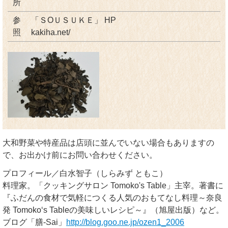
所
参
「ＳОＵＳＵＫＥ」 HP
照
kakiha.net/
大和野菜や特産品は店頭に並んでいない場合もありますの
で、お出かけ前にお問い合わせください。
プロフィール／白水智子（しらみず ともこ）
料理家。「クッキングサロン Tomoko's Table」主宰。著書に
『ふだんの食材で気軽につくる人気のおもてなし料理～奈良
発 Tomoko‘s Tableの美味しいレシピ～』（旭屋出版）など。
ブログ「膳-Sai」
http://blog.goo.ne.jp/ozen1_2006