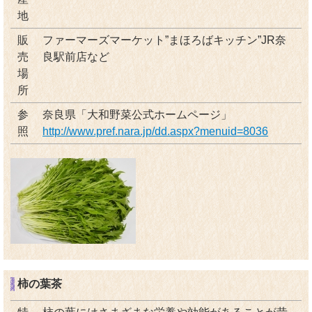
地
販
ファーマーズマーケット”まほろばキッチン”JR奈
売
良駅前店など
場
所
参
奈良県「大和野菜公式ホームページ」
照
http://www.pref.nara.jp/dd.aspx?menuid=8036
柿の葉茶