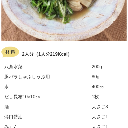
2人分（1人分219Kcal）
八条水菜
200g
豚バラしゃぶしゃぶ用
80g
水
400㏄
だし昆布10×10㎝
1枚
酒
大さじ3
薄口醤油
大さじ1
みりん
大さじ1