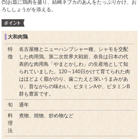
(5)お皿に鶏肉を盛り、結崎ネブカのあんをたっぷりかけ、お
ろししょうがを添える。
大和肉鶏
特
名古屋種とニューハンプシャー種、シャモを交配
徴
した肉用鶏。第二次世界大戦前、奈良は日本の代
表的な肉用鳥「やまとかしわ」の生産地として知
られていました。120～140日かけて育てられた肉
はほどよく脂がのり、歯ごたえと深いうまみがあ
り、昔ながらの味わい。ビタミンAや、ビタミンB
群も豊富です。
旬
通年
料
煮物、焼物、炒め物など
理
法