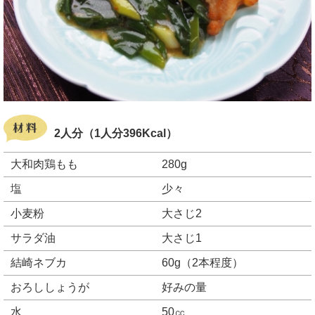
2人分（1人分396Kcal）
大和肉鶏もも
280g
塩
少々
小麦粉
大さじ2
サラダ油
大さじ1
結崎ネブカ
60g（2本程度）
おろししょうが
好みの量
水
50㏄