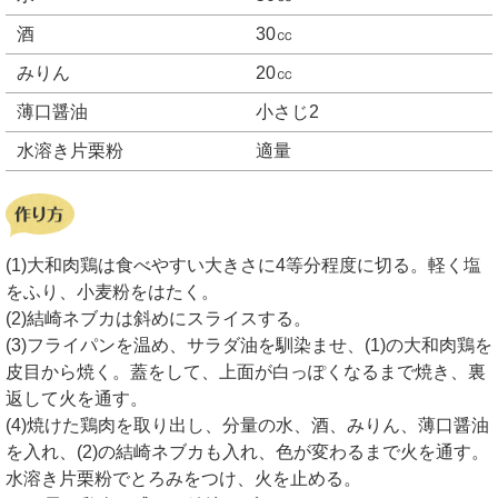
酒
30㏄
みりん
20㏄
薄口醤油
小さじ2
水溶き片栗粉
適量
(1)大和肉鶏は食べやすい大きさに4等分程度に切る。軽く塩
をふり、小麦粉をはたく。
(2)結崎ネブカは斜めにスライスする。
(3)フライパンを温め、サラダ油を馴染ませ、(1)の大和肉鶏を
皮目から焼く。蓋をして、上面が白っぽくなるまで焼き、裏
返して火を通す。
(4)焼けた鶏肉を取り出し、分量の水、酒、みりん、薄口醤油
を入れ、(2)の結崎ネブカも入れ、色が変わるまで火を通す。
水溶き片栗粉でとろみをつけ、火を止める。