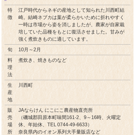
特
江戸時代からネギの産地として知られた川西町結
徴
崎。結崎ネブカは葉が柔らかいために折れやすく
一時は市場から姿を消しましたが、農家が自家栽
培していた品種をもとに復活させました。甘みが
強く煮炊きものに適しています。
旬
10月～2月
料
煮炊き、焼きものなど
理
法
生
川西町
産
地
販
JAならけん にこにこ農産物直売所
売
（磯城郡田原本町味間161-2、9～16時、火曜定
場
休、年始休、TEL 0744-49-6633）
所
奈良県内のイオン系列大手量販店など