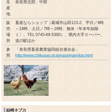
生
奈良県北部、中部
産
地
販
畜産ならショップ（葛城市山田123-2、平日／9時
売
～18時、土日／7時～18時、無休〈年末年始除
場
く〉、TEL 0745-69-5300）、県内大手スーパー、
所
道の駅ほか
参
「奈良県畜産農業協同組合連合会」
照
http://www.chikusan.or.jp/nara/main/top.html
結崎ネブカ