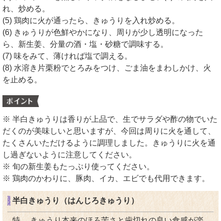
れ、炒める。
(5) 鶏肉に火が通ったら、きゅうりを入れ炒める。
(6) きゅうりが色鮮やかになり、周りが少し透明になった
ら、新生姜、分量の酒・塩・砂糖で調味する。
(7) 味をみて、薄ければ塩で調える。
(8) 水溶き片栗粉でとろみをつけ、ごま油をまわしかけ、火
を止める。
※ 半白きゅうりは香りが上品で、生でサラダや酢の物でいた
だくのが美味しいと思いますが、今回は周りに火を通して、
たくさんいただけるように調理しました。きゅうりに火を通
し過ぎないように注意してください。
※ 旬の新生姜もたっぷり使ってください。
※ 鶏肉のかわりに、豚肉、イカ、エビでも代用できます。
半白きゅうり（はんじろきゅうり）
特
きゅうり本来のほろ苦さと歯切れの良い食感が楽