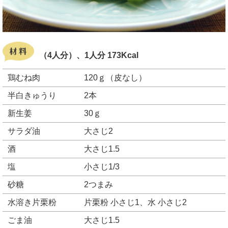
（4人分）、1人分 173Kcal
鶏むね肉
120ｇ（皮なし）
半白きゅうり
2本
新生姜
30ｇ
サラダ油
大さじ2
酒
大さじ1.5
塩
小さじ1/3
砂糖
2つまみ
水溶き片栗粉
片栗粉 小さじ1、水 小さじ2
ごま油
大さじ1.5