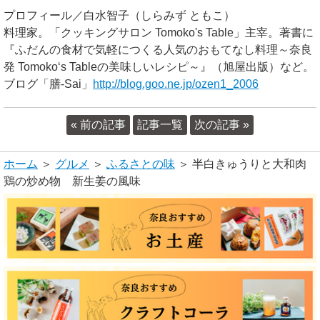
プロフィール／白水智子（しらみず ともこ）
料理家。「クッキングサロン Tomoko's Table」主宰。著書に
『ふだんの食材で気軽につくる人気のおもてなし料理～奈良
発 Tomoko‘s Tableの美味しいレシピ～』（旭屋出版）など。
ブログ「膳-Sai」
http://blog.goo.ne.jp/ozen1_2006
« 前の記事
記事一覧
次の記事 »
ホーム
＞
グルメ
＞
ふるさとの味
＞ 半白きゅうりと大和肉
鶏の炒め物 新生姜の風味