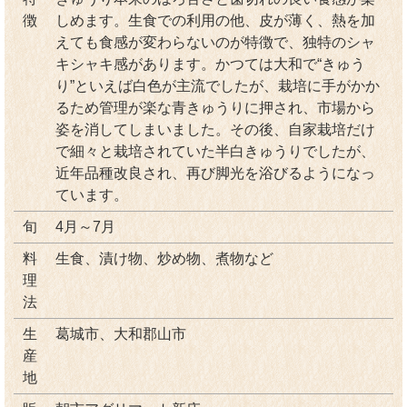
徴
しめます。生食での利用の他、皮が薄く、熱を加
えても食感が変わらないのが特徴で、独特のシャ
キシャキ感があります。かつては大和で“きゅう
り”といえば白色が主流でしたが、栽培に手がかか
るため管理が楽な青きゅうりに押され、市場から
姿を消してしまいました。その後、自家栽培だけ
で細々と栽培されていた半白きゅうりでしたが、
近年品種改良され、再び脚光を浴びるようになっ
ています。
旬
4月～7月
料
生食、漬け物、炒め物、煮物など
理
法
生
葛城市、大和郡山市
産
地