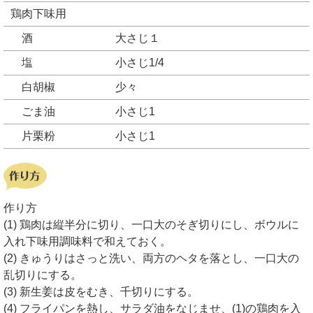
鶏肉下味用
酒
大さじ１
塩
小さじ1/4
白胡椒
少々
ごま油
小さじ1
片栗粉
小さじ1
作り方
(1) 鶏肉は縦半分に切り、一口大のそぎ切りにし、ボウルに
入れ下味用調味料で和えておく。
(2) きゅうりはさっと洗い、両方のヘタを落とし、一口大の
乱切りにする。
(3) 新生姜は皮をむき、千切りにする。
(4) フライパンを熱し、サラダ油をなじませ、(1)の鶏肉を入