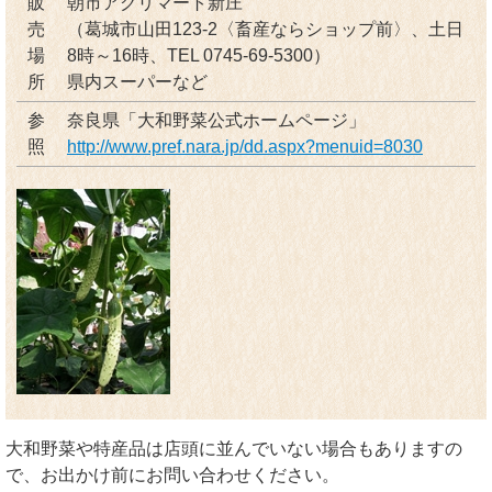
販
朝市アグリマート新庄
売
（葛城市山田123-2〈畜産ならショップ前〉、土日
場
8時～16時、TEL 0745-69-5300）
所
県内スーパーなど
参
奈良県「大和野菜公式ホームページ」
照
http://www.pref.nara.jp/dd.aspx?menuid=8030
大和野菜や特産品は店頭に並んでいない場合もありますの
で、お出かけ前にお問い合わせください。