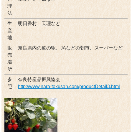
理
法
生
明日香村、天理など
産
地
販
奈良県内の道の駅、JAなどの朝市、スーパーなど
売
場
所
参
奈良特産品振興協会
照
http://www.nara-tokusan.com/productDetail3.html