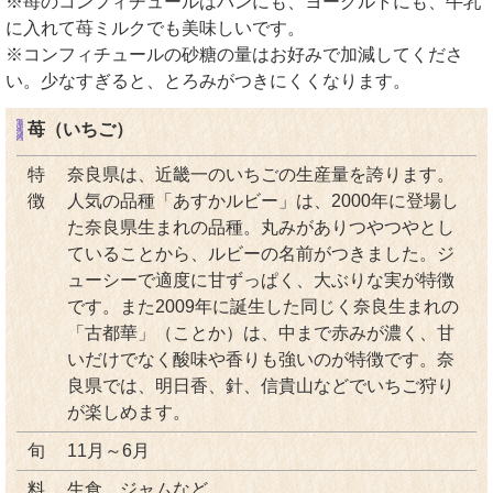
※苺のコンフィチュールはパンにも、ヨーグルトにも、牛乳
に入れて苺ミルクでも美味しいです。
※コンフィチュールの砂糖の量はお好みで加減してくださ
い。少なすぎると、とろみがつきにくくなります。
苺（いちご）
特
奈良県は、近畿一のいちごの生産量を誇ります。
徴
人気の品種「あすかルビー」は、2000年に登場し
た奈良県生まれの品種。丸みがありつやつやとし
ていることから、ルビーの名前がつきました。ジ
ューシーで適度に甘ずっぱく、大ぶりな実が特徴
です。また2009年に誕生した同じく奈良生まれの
「古都華」（ことか）は、中まで赤みが濃く、甘
いだけでなく酸味や香りも強いのが特徴です。奈
良県では、明日香、針、信貴山などでいちご狩り
が楽しめます。
旬
11月～6月
料
生食、ジャムなど