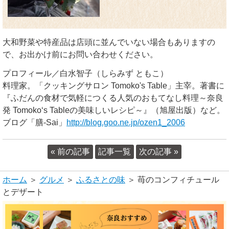
大和野菜や特産品は店頭に並んでいない場合もありますの
で、お出かけ前にお問い合わせください。
プロフィール／白水智子（しらみず ともこ）
料理家。「クッキングサロン Tomoko's Table」主宰。著書に
『ふだんの食材で気軽につくる人気のおもてなし料理～奈良
発 Tomoko‘s Tableの美味しいレシピ～』（旭屋出版）など。
ブログ「膳-Sai」
http://blog.goo.ne.jp/ozen1_2006
« 前の記事
記事一覧
次の記事 »
ホーム
＞
グルメ
＞
ふるさとの味
＞ 苺のコンフィチュール
とデザート