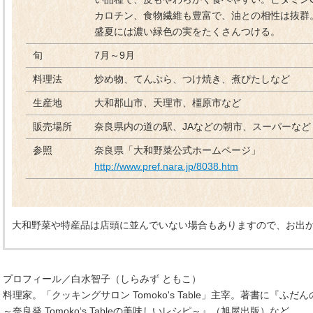
カロチン、食物繊維も豊富で、油との相性は抜群
盛夏には濃い緑色の実をたくさんつける。
旬
7月～9月
料理法
炒め物、てんぷら、つけ焼き、煮ぴたしなど
生産地
大和郡山市、天理市、橿原市など
販売場所
奈良県内の道の駅、JAなどの朝市、スーパーなど
参照
奈良県「大和野菜公式ホームページ」
http://www.pref.nara.jp/8038.htm
大和野菜や特産品は店頭に並んでいない場合もありますので、お出
プロフィール／白水智子（しらみず ともこ）
料理家。「クッキングサロン Tomoko's Table」主宰。著書に『
～奈良発 Tomoko‘s Tableの美味しいレシピ～』（旭屋出版）など。