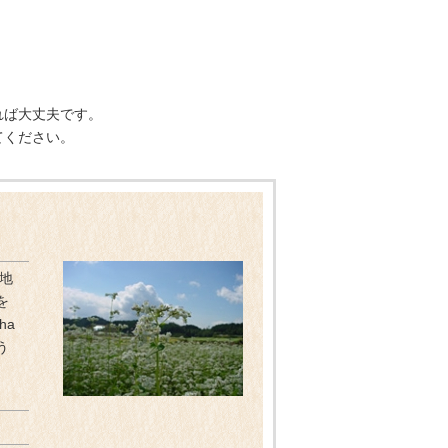
れば大丈夫です。
てください。
間地
を
ha
う