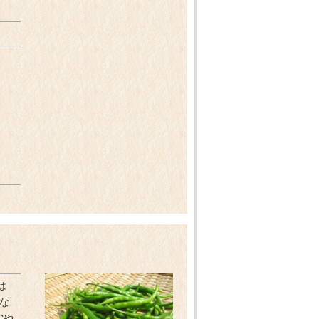
は
な
Cや