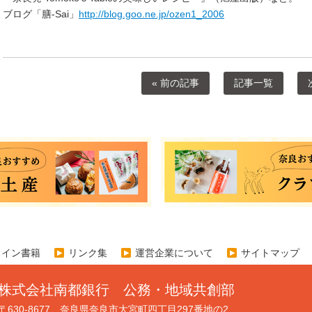
ブログ「膳-Sai」
http://blog.goo.ne.jp/ozen1_2006
« 前の記事
記事一覧
ライン書籍
リンク集
運営企業について
サイトマップ
株式会社南都銀行 公務・地域共創部
〒630-8677 奈良県奈良市大宮町四丁目297番地の2