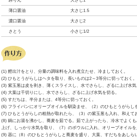
薄口醤油
大さじ1.5
濃口醤油
大さじ2
さとう
小さじ1/2
(1) 鰹出汁をとり、分量の調味料を入れ煮立たせ、冷ましておく。
(2) ひもとうがらしはヘタを取り、長いものは2～3等分に切っておく。
(3) 紫玉葱は皮を剥き、薄くスライスし、水でさらし、ざるに上げ水
(4) 大葉は千切りにし、水でさらし、ざるに上げ水気を切る。
(5) すだちは、半分または、4等分に切っておく。
(6) フライパンにオリーブオイルを馴染ませ、（2）のひもとうがら
(7) ひもとうがらしの粗熱が取れたら、（3）の紫玉葱も入れ、和えて
(8) 鍋にお湯を沸かし、蕎麦を茹でる。茹で上がったら、冷水でよく
上げ、しっかり水気を取り、（7）のボウルに入れ、オリーブオイルを
(9) 器に（8）のひもとうがらしと蕎麦を盛り、大葉、すだちをあしら