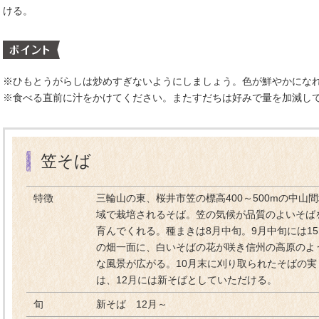
ける。
※ひもとうがらしは炒めすぎないようにしましょう。色が鮮やかにな
※食べる直前に汁をかけてください。またすだちは好みで量を加減し
笠そば
特徴
三輪山の東、桜井市笠の標高400～500mの中山
域で栽培されるそば。笠の気候が品質のよいそば
育んでくれる。種まきは8月中旬。9月中旬には15
の畑一面に、白いそばの花が咲き信州の高原のよ
な風景が広がる。10月末に刈り取られたそばの実
は、12月には新そばとしていただける。
旬
新そば 12月～