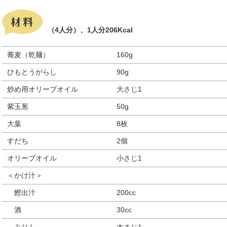
（4人分）、1人分206Kcal
蕎麦（乾麺）
160g
ひもとうがらし
90g
炒め用オリーブオイル
大さじ1
紫玉葱
50g
大葉
8枚
すだち
2個
オリーブオイル
小さじ1
＜かけ汁＞
鰹出汁
200cc
酒
30cc
みりん
大さじ1