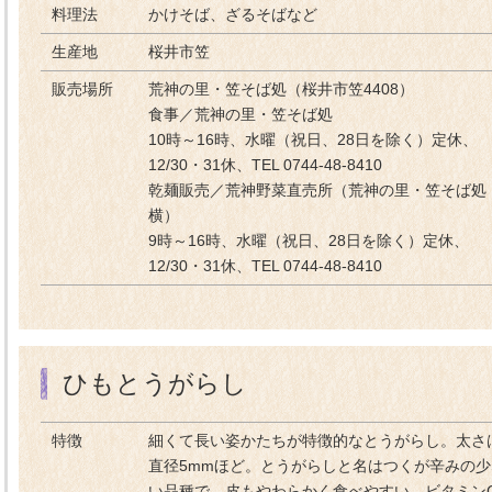
料理法
かけそば、ざるそばなど
生産地
桜井市笠
販売場所
荒神の里・笠そば処（桜井市笠4408）
食事／荒神の里・笠そば処
10時～16時、水曜（祝日、28日を除く）定休、
12/30・31休、TEL 0744-48-8410
乾麺販売／荒神野菜直売所（荒神の里・笠そば処
横）
9時～16時、水曜（祝日、28日を除く）定休、
12/30・31休、TEL 0744-48-8410
ひもとうがらし
特徴
細くて長い姿かたちが特徴的なとうがらし。太さ
直径5mmほど。とうがらしと名はつくが辛みの少
い品種で、皮もやわらかく食べやすい。ビタミン