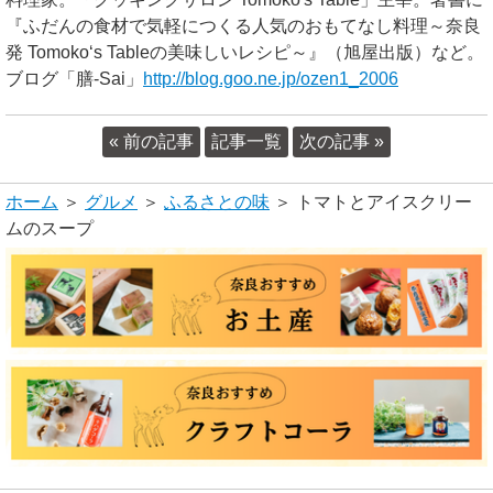
『ふだんの食材で気軽につくる人気のおもてなし料理～奈良
発 Tomoko‘s Tableの美味しいレシピ～』（旭屋出版）など。
ブログ「膳-Sai」
http://blog.goo.ne.jp/ozen1_2006
« 前の記事
記事一覧
次の記事 »
ホーム
＞
グルメ
＞
ふるさとの味
＞ トマトとアイスクリー
ムのスープ