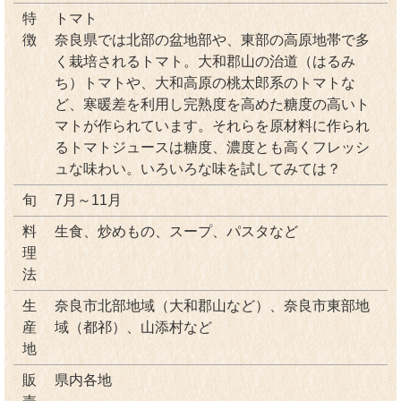
特
トマト
徴
奈良県では北部の盆地部や、東部の高原地帯で多
く栽培されるトマト。大和郡山の治道（はるみ
ち）トマトや、大和高原の桃太郎系のトマトな
ど、寒暖差を利用し完熟度を高めた糖度の高いト
マトが作られています。それらを原材料に作られ
るトマトジュースは糖度、濃度とも高くフレッシ
ュな味わい。いろいろな味を試してみては？
旬
7月～11月
料
生食、炒めもの、スープ、パスタなど
理
法
生
奈良市北部地域（大和郡山など）、奈良市東部地
産
域（都祁）、山添村など
地
販
県内各地