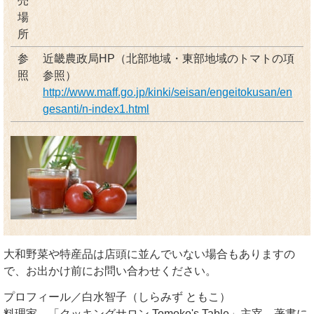
売
場
所
参
近畿農政局HP（北部地域・東部地域のトマトの項
照
参照）
http://www.maff.go.jp/kinki/seisan/engeitokusan/en
gesanti/n-index1.html
大和野菜や特産品は店頭に並んでいない場合もありますの
で、お出かけ前にお問い合わせください。
プロフィール／白水智子（しらみず ともこ）
料理家。「クッキングサロン Tomoko's Table」主宰。著書に