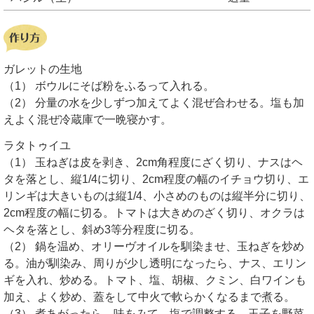
ガレットの生地
（1） ボウルにそば粉をふるって入れる。
（2） 分量の水を少しずつ加えてよく混ぜ合わせる。塩も加
えよく混ぜ冷蔵庫で一晩寝かす。
ラタトゥイユ
（1） 玉ねぎは皮を剥き、2cm角程度にざく切り、ナスはヘ
タを落とし、縦1/4に切り、2cm程度の幅のイチョウ切り、エ
リンギは大きいものは縦1/4、小さめのものは縦半分に切り、
2cm程度の幅に切る。トマトは大きめのざく切り、オクラは
ヘタを落とし、斜め3等分程度に切る。
（2） 鍋を温め、オリーヴオイルを馴染ませ、玉ねぎを炒め
る。油が馴染み、周りが少し透明になったら、ナス、エリン
ギを入れ、炒める。トマト、塩、胡椒、クミン、白ワインも
加え、よく炒め、蓋をして中火で軟らかくなるまで煮る。
（3） 煮あがったら、味をみて、塩で調整する。玉子を野菜