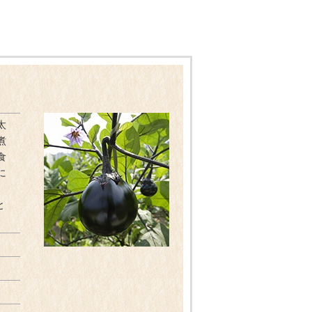
太
煮
食
に
と