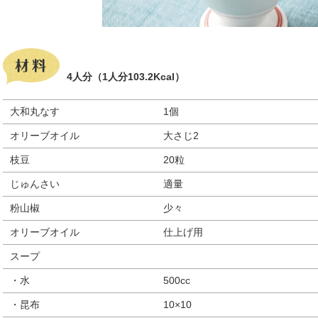
4人分（1人分103.2Kcal）
大和丸なす
1個
オリーブオイル
大さじ2
枝豆
20粒
じゅんさい
適量
粉山椒
少々
オリーブオイル
仕上げ用
スープ
・水
500cc
・昆布
10×10