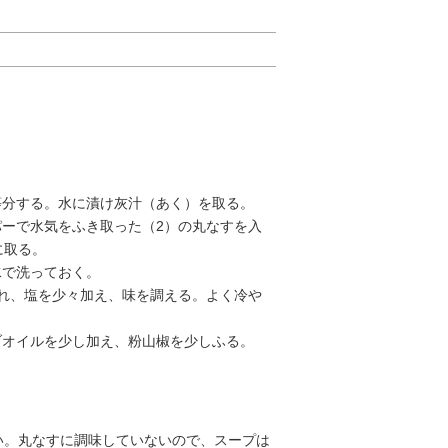
6等分する。水に漬け灰汁（あく）を取る。
パーで水気をふき取った（2）の丸なすを入
に取る。
水で洗っておく。
入れ、塩を少々加え、味を調える。よく冷や
ブオイルを少し加え、粉山椒を少しふる。
い。丸なすに調味していないので、スープは