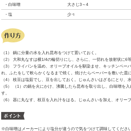
・白味噌
大さじ3～4
・塩
少々
（1） 鍋に分量の水を入れ昆布をつけて置いておく。
（2） 大和丸なすは横1/4の輪切りにし、さらに、一切れを放射状に
（3） フライパンを温め、オリーブオイルを馴染ませ、キッチンペー
れ、ふたをして軟らかくなるまで焼く。焼けたらペーパーを敷いた皿
（4） 枝豆は塩茹でし、豆を出しておく。じゅんさいはざるにとり、
（5） （1）の鍋を火にかけ、沸騰したら昆布を取り出し、白味噌を
す。
（6） 器に丸なす、枝豆を入れ汁をはる。じゅんさいを加え、オリー
※白味噌はメーカーにより塩分が違うので気をつけて調味してくださ