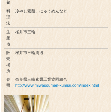
旬
料
冷やし素麺、にゅうめんなど
理
法
生
桜井市三輪
産
地
販
桜井市三輪周辺
売
場
所
参
奈良県三輪素麺工業協同組合
照
http://www.miwasoumen-kumiai.com/index.html