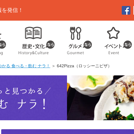
報を発信！
かる 食べる・飲む ナラ！
＞ 642Pizza（ロッシーニピザ）