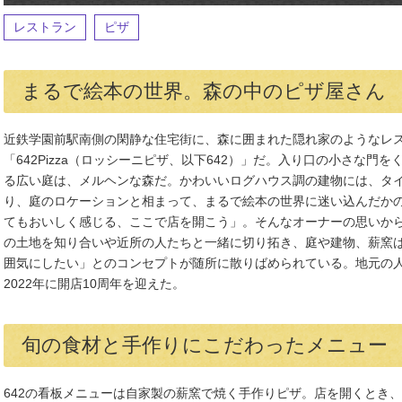
レストラン
ピザ
まるで絵本の世界。森の中のピザ屋さん
近鉄学園前駅南側の閑静な住宅街に、森に囲まれた隠れ家のようなレ
「642Pizza（ロッシーニピザ、以下642）」だ。入り口の小さな
る広い庭は、メルヘンな森だ。かわいいログハウス調の建物には、タ
り、庭のロケーションと相まって、まるで絵本の世界に迷い込んだか
てもおいしく感じる、ここで店を開こう」。そんなオーナーの思いから
の土地を知り合いや近所の人たちと一緒に切り拓き、庭や建物、薪窯
囲気にしたい」とのコンセプトが随所に散りばめられている。地元の
2022年に開店10周年を迎えた。
旬の食材と手作りにこだわったメニュー
642の看板メニューは自家製の薪窯で焼く手作りピザ。店を開くとき