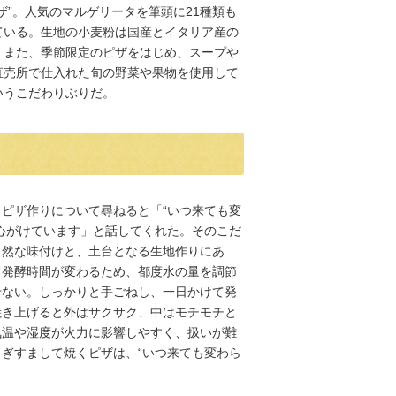
”。人気のマルゲリータを筆頭に21種類も
ている。生地の小麦粉は国産とイタリア産の
。また、季節限定のピザをはじめ、スープや
直売所で仕入れた旬の野菜や果物を使用して
いうこだわりぶりだ。
ピザ作りについて尋ねると「“いつ来ても変
心がけています」と話してくれた。そのこだ
自然な味付けと、土台となる生地作りにあ
て発酵時間が変わるため、都度水の量を調節
せない。しっかりと手ごねし、一日かけて発
焼き上げると外はサクサク、中はモチモチと
気温や湿度が火力に影響しやすく、扱いが難
ぎすまして焼くピザは、“いつ来ても変わら