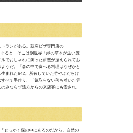
ストランがある。薪窯ピザ専門店の
門をくぐると…そこは別世界！緑の草木が生い茂
イルでおしゃれに飾った薪窯が据えられてお
のようだ。「森の中で食べる料理はなぜかと
生まれた642。所有していた竹やぶだらけ
はすべて手作り、「気取らない落ち着いた雰
人のみならず遠方からの来店客にも愛され、
、「せっかく森の中にあるのだから、自然の