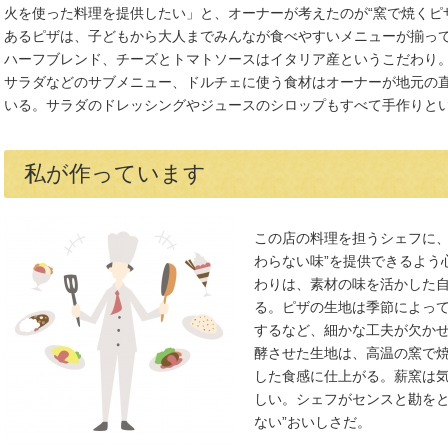
火を使った料理を提供したい」と、オーナーが考えたのが“窯で焼くピザ
あるピザは、子どもから大人までみんなが食べやすいメニューが揃っ
ハーフブレンド、チーズとトマトソースはイタリア産というこだわり
サラダなどのサブメニュー、ドルチェに使う食材はオーナーが地元の
いる。サラダのドレッシングやジュースのシロップもすべて手作りと
私が作っています
この店の料理を担うシェフに、
わらない味”を提供できるよう
わりは、素材の味を活かした
る。ピザの生地は季節によっ
するなど、細かな工夫が欠か
酵させた生地は、高温の窯で
した食感に仕上がる。薪窯は
しい。シェフがセンスと勘をと
ない”おいしさだ。