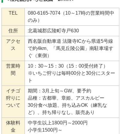
TEL
080-6165-7074（10～17時の営業時間中
のみ）
住所
北葛城郡広陵町寺戸630
アクセ
西名阪自動車道 法隆寺ICから県道5号線
ス
で約4km、「馬見丘陵公園」南駐車場す
ぐ（東側）
営業時
10：30～15：30（15：00受付終了）
間
※いちご狩りは毎時00分と30分にスター
ト
イチゴ
期間：3月上旬～GW、要予約
狩りに
品種：古都華、章姫、アスカルビー
ついて
30分食べ放題、持ち込みOK（練乳な
ど）、持ち帰りなし、販売あり
体験料
中学生以上1800円～2000円
金
小学生1500円～