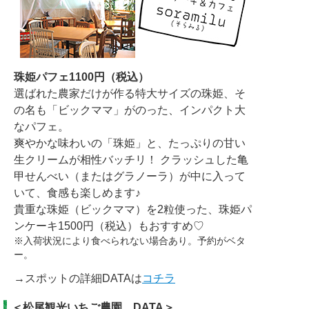
珠姫パフェ1100円（税込）
選ばれた農家だけが作る特大サイズの珠姫、そ
の名も「ビックママ」がのった、インパクト大
なパフェ。
爽やかな味わいの「珠姫」と、たっぷりの甘い
生クリームが相性バッチリ！ クラッシュした亀
甲せんべい（またはグラノーラ）が中に入って
いて、食感も楽しめます♪
貴重な珠姫（ビックママ）を2粒使った、珠姫パ
ンケーキ1500円（税込）もおすすめ♡
※入荷状況により食べられない場合あり。予約がベタ
ー。
→スポットの詳細DATAは
コチラ
＜松尾観光いちご農園 DATA＞