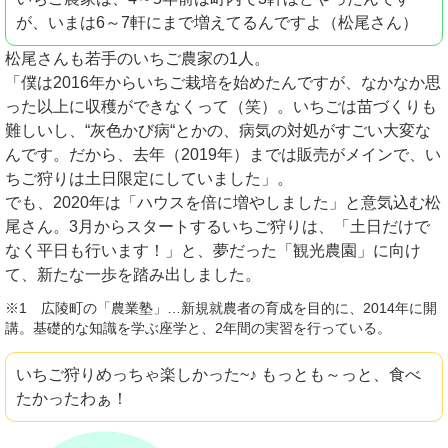
が、いまは6～7軒にまで増えてるんですよ（松尾さん）
松尾さんも若手のいちご農家の1人。
「僕は2016年からいちご栽培を始めたんですが、なかなか思
った以上に収穫ができなくって（笑）。いちごは苗づくりも
難しいし、“灰色かび病“とかの、病気の対処がすごい大変な
んです。だから、去年（2019年）までは販売がメインで、い
ちご狩りは土日限定にしていました」。
でも、2020年は「ハウスを倍に増やしました」と意気込む松
尾さん。3月からスタートするいちご狩りは、「土日だけで
なく平日も行います！」と、夢だった「観光農園」に向け
て、新たな一歩を踏み出しました。
※1 広陵町の「農業塾」…新規就農者の育成を目的に、2014年に開
講。基礎的な知識を学ぶ座学と、2年間の実習を行っている。
いちご狩りめっちゃ楽しかった~♪ もっとも～っと、食べ
たかったわぁ！