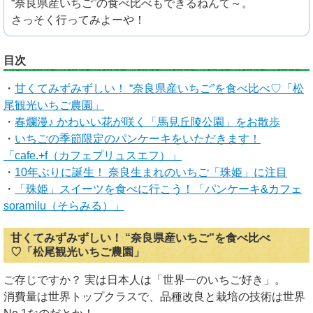
“奈良県産いちご”の食べ比べもできるねんて～。
さっそく行ってみよーや！
目次
・
甘くてみずみずしい！ “奈良県産いちご”を食べ比べ♡「松
尾観光いちご農園」
・
春爛漫♪ かわいい花が咲く「馬見丘陵公園」をお散歩
・
いちごの季節限定のパンケーキをいただきます！
「cafe.+f（カフェプリュスエフ）」
・
10年ぶりに誕生！ 奈良生まれのいちご「珠姫」に注目
・
「珠姫」スイーツを食べに行こう！「パンケーキ&カフェ
soramilu（そらみる）」
甘くてみずみずしい！ “奈良県産いちご”を食べ比べ
♡「松尾観光いちご農園」
ご存じですか？ 実は日本人は「世界一のいちご好き」。
消費量は世界トップクラスで、品種改良と栽培の技術は世界