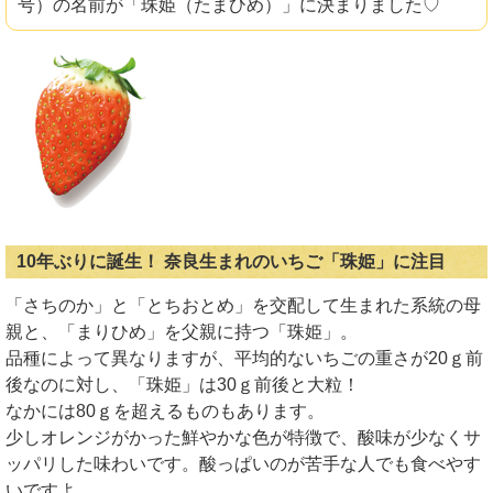
号）の名前が「珠姫（たまひめ）」に決まりました♡
10年ぶりに誕生！ 奈良生まれのいちご「珠姫」に注目
「さちのか」と「とちおとめ」を交配して生まれた系統の母
親と、「まりひめ」を父親に持つ「珠姫」。
品種によって異なりますが、平均的ないちごの重さが20ｇ前
後なのに対し、「珠姫」は30ｇ前後と大粒！
なかには80ｇを超えるものもあります。
少しオレンジがかった鮮やかな色が特徴で、酸味が少なくサ
ッパリした味わいです。酸っぱいのが苦手な人でも食べやす
いですよ。