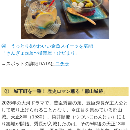
④ うっとり&かわいい金魚スイーツを堪能
「きんぎょcafé〜柳楽屋・ひだまり」
→スポットの詳細DATAは
コチラ
① 城下町を一望！ 歴史ロマン薫る「郡山城跡」
2026年の大河ドラマで、豊臣秀吉の弟、豊臣秀長が主人公と
して取り上げられることとなり、今注目を集めている郡山
城。天正8年（1580）、筒井順慶（つついじゅんけい）によ
り築城が開始。秀長が入城したのは、その5年後の天正13年