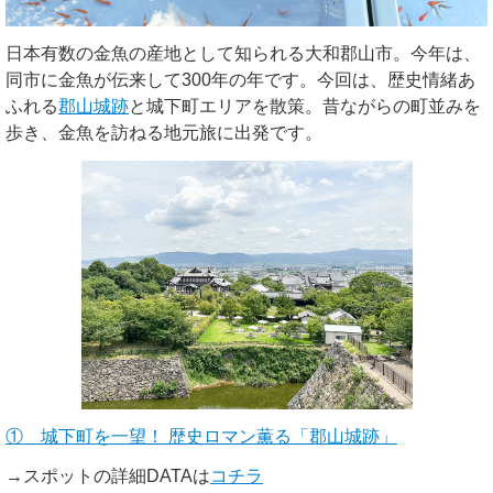
日本有数の金魚の産地として知られる大和郡山市。今年は、
同市に金魚が伝来して300年の年です。今回は、歴史情緒あ
ふれる
郡山城跡
と城下町エリアを散策。昔ながらの町並みを
歩き、金魚を訪ねる地元旅に出発です。
① 城下町を一望！ 歴史ロマン薫る「郡山城跡」
→スポットの詳細DATAは
コチラ