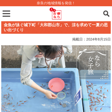
奈良の地域情報を発信！
金魚が泳ぐ城下町「大和郡山市」で、涼を求めて一夏の思
い出づくり
掲載日：2024年8月15日