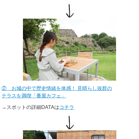
② お城の中で歴史情緒を体感！ 見晴らし抜群の
テラスを満喫「番屋カフェ」
→スポットの詳細DATAは
コチラ