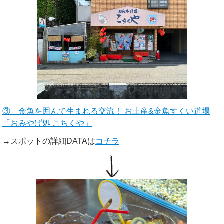
③ 金魚を囲んで生まれる交流！ お土産&金魚すくい道場
「おみやげ処 こちくや」
→スポットの詳細DATAは
コチラ