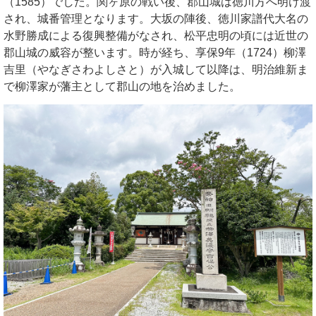
（1585）でした。関ヶ原の戦い後、郡山城は徳川方へ明け渡
され、城番管理となります。大坂の陣後、徳川家譜代大名の
水野勝成による復興整備がなされ、松平忠明の頃には近世の
郡山城の威容が整います。時が経ち、享保9年（1724）柳澤
吉里（やなぎさわよしさと）が入城して以降は、明治維新ま
で柳澤家が藩主として郡山の地を治めました。