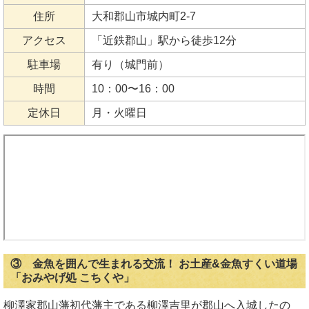
住所
大和郡山市城内町2-7
アクセス
「近鉄郡山」駅から徒歩12分
駐車場
有り（城門前）
時間
10：00〜16：00
定休日
月・火曜日
③ 金魚を囲んで生まれる交流！ お土産&金魚すくい道場
「おみやげ処 こちくや」
柳澤家郡山藩初代藩主である柳澤吉里が郡山へ入城したの