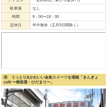
駐車場
なし
時間
9：00〜18：00
定休日
年中無休（正月5日間除く）
④ うっとり&かわいい金魚スイーツを堪能
「きんぎょ
café 〜柳楽屋・ひだまり〜」