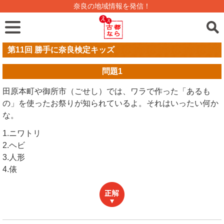
奈良の地域情報を発信！
第11回 勝手に奈良検定キッズ
問題
1
田原本町や御所市（ごせし）では、ワラで作った「あるも
の」を使ったお祭りが知られているよ。それはいったい何か
な。
1.ニワトリ
2.ヘビ
3.人形
4.俵