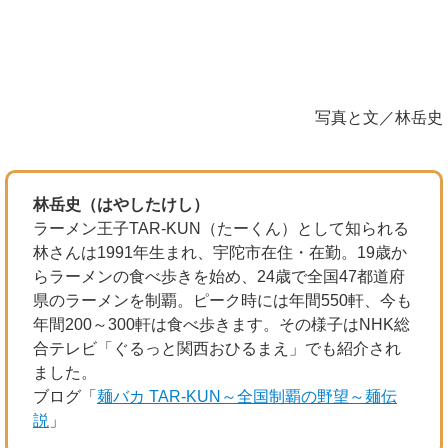
写真と文／林岳史
林岳史（はやしたけし）
ラーメン王子TAR-KUN（たーくん）として知られる
林さんは1991年生まれ、宇陀市在住・在勤。19歳か
らラーメンの食べ歩きを始め、24歳で全国47都道府
県のラーメンを制覇。ピーク時には年間550軒、今も
年間200～300軒は食べ歩きます。その様子はNHK総
合テレビ「ぐるっと関西おひるまえ」でも紹介され
ました。
ブログ「
麺バカ TAR-KUN～全国制覇の野望～麺伝
説
」