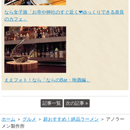
なら女子旅「お寺や神社のすぐ近く❤ゆっくりできる奈良
のカフェ」
ええフォト！なら「ならのBar・地酒編」
記事一覧
次の記事 »
ホーム
＞
グルメ
＞
超おすすめ！絶品ラーメン
＞ アノラー
メン製作所