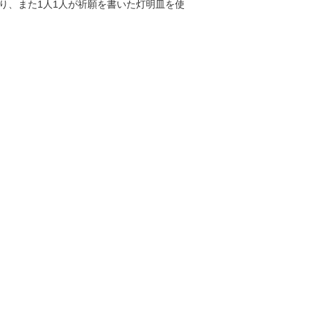
り、また1人1人が祈願を書いた灯明皿を使