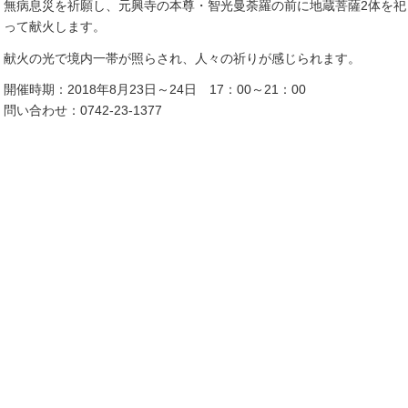
無病息災を祈願し、元興寺の本尊・智光曼荼羅の前に地蔵菩薩2体を祀
って献火します。
献火の光で境内一帯が照らされ、人々の祈りが感じられます。
開催時期：2018年8月23日～24日 17：00～21：00
問い合わせ：0742-23-1377