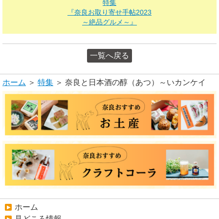
特集
『
奈良お取り寄せ手帖2023
～絶品グルメ～』
一覧へ戻る
ホーム
＞
特集
＞ 奈良と日本酒の醇（あつ）～いカンケイ
ホーム
見どころ情報