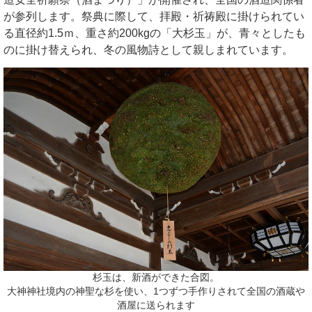
が参列します。祭典に際して、拝殿・祈祷殿に掛けられてい
る直径約1.5ｍ、重さ約200kgの「大杉玉」が、青々としたも
のに掛け替えられ、冬の風物詩として親しまれています。
杉玉は、新酒ができた合図。
大神神社境内の神聖な杉を使い、1つずつ手作りされて全国の酒蔵や
酒屋に送られます