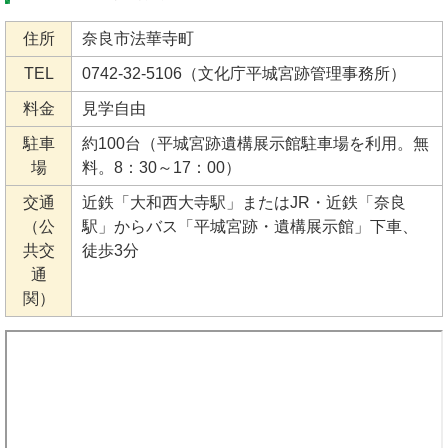
住所
奈良市法華寺町
TEL
0742-32-5106（文化庁平城宮跡管理事務所）
料金
見学自由
駐車
約100台（平城宮跡遺構展示館駐車場を利用。無
場
料。8：30～17：00）
交通
近鉄「大和西大寺駅」またはJR・近鉄「奈良
（公
駅」からバス「平城宮跡・遺構展示館」下車、
共交
徒歩3分
通
関）