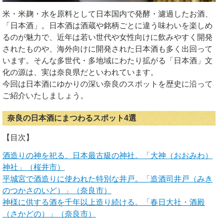
米・米麹・水を原料として日本国内で発酵・濾過したお酒、
「日本酒」。日本酒は酒蔵や銘柄ごとに違う味わいを楽しめ
るのが魅力で、近年は若い世代や女性向けに飲みやすく開発
されたものや、海外向けに開発された日本酒も多く出回って
います。そんな多世代・多地域にわたり拡がる「日本酒」文
化の源は、実は奈良県だといわれています。
今回は日本酒にゆかりの深い奈良のスポットを歴史に沿って
ご紹介いたしましょう。
奈良の日本酒にまつわるスポット4選
【目次】
酒造りの神を祀る、日本最古級の神社。「大神（おおみわ）
神社」（桜井市）
平城宮で酒造りに使われた特別な井戸。「造酒司井戸（みき
のつかさのいど）」（奈良市）
神様に供する酒を千年以上造り続ける。「春日大社・酒殿
（さかどの）」（奈良市）