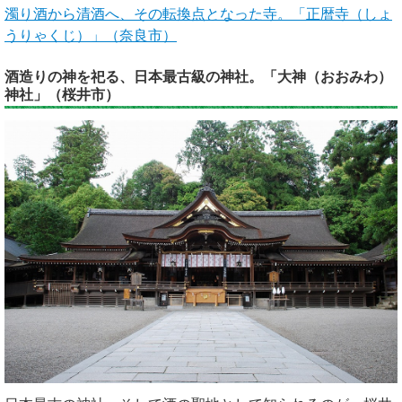
濁り酒から清酒へ、その転換点となった寺。「正暦寺（しょ
うりゃくじ）」（奈良市）
酒造りの神を祀る、日本最古級の神社。「大神（おおみわ）
神社」（桜井市）