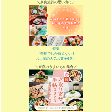
＼奈良旅行の思い出に／
特集
『奈良でしか買えない！
お土産の人気お菓子6選』
＼奈良のうまいもの集合／