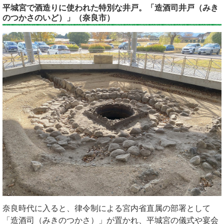
平城宮で酒造りに使われた特別な井戸。「造酒司井戸（みき
のつかさのいど）」（奈良市）
奈良時代に入ると、律令制による宮内省直属の部署として
「造酒司（みきのつかさ）」が置かれ、平城宮の儀式や宴会