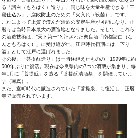
る「諸白（もろはく）造り」、同じ味を大量生産できる「三
段仕込み」、腐敗防止のための「火入れ（殺菌）」です。
これによって上質で澄んだ清酒の安定生産が可能になり、正
暦寺は当時日本最大の酒造地となりました。そして、これら
の酒造技術は、”天下第一”と評された奈良酒「南都諸白（な
んともろはく）」に受け継がれ、江戸時代初期には「下り
酒」として江戸に運ばれました。
その後、「菩提酛造り」は一時途絶えたものの、1999年に約
500年ぶりに復活。現在は奈良県内の7つの酒蔵が集まり、毎
年1月に「菩提酛」を造る「菩提酛清酒祭」を開催していま
す（写真）。
また、室町時代に醸造されていた「菩提泉」も復活し、正暦
寺で販売されています。