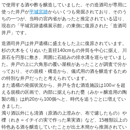
で使用する酒や酢を醸造していました。その造酒司が専用に
使った井戸が
平城宮跡
からいくつも発掘されており、そのう
ちの一つが、当時の宮内省があったと推定されている辺り、
現在の「平城宮跡遺構展示館」の東側に復原された「造酒司
井戸」です。
造酒司井戸は井戸遺構に盛土をした上に復原されています。
杉の大木をくりぬいた直径140cmもの井筒を中心に据え、川
原石を円形に敷き、周囲に石組みの排水溝を巡らせていまし
た。井戸の上に六角形の覆い屋根があったことが調査で分か
っており、その規模・構造から、儀式用の酒を醸造するため
の特別な井戸だったと考えられています。
また遺構の発掘状況から、井戸を含む酒造施設は100㎡を超
える規模の区画で、内部に据えられた甕（みか＝醸造用の陶
製の瓶）は約20から100個へと、時代を追うごとに増えてい
きました。
濁り酒以外にも清酒（原酒の上澄みか、布で濾したもの）や
櫟（れき＝イチイの実で作った果実酒）など、15種類以上の
特色ある酒を醸造していたことが出土木簡から推測されてい