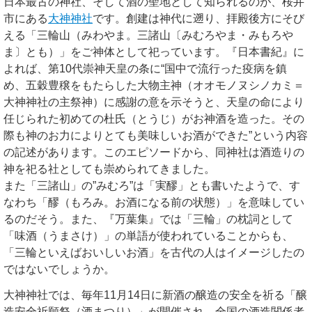
日本最古の神社、そして酒の聖地として知られるのが、桜井
市にある
大神神社
です。創建は神代に遡り、拝殿後方にそび
える「三輪山（みわやま。三諸山〔みむろやま・みもろや
ま〕とも）」をご神体として祀っています。『日本書紀』に
よれば、第10代崇神天皇の条に“国中で流行った疫病を鎮
め、五穀豊穣をもたらした大物主神（オオモノヌシノカミ＝
大神神社の主祭神）に感謝の意を示そうと、天皇の命により
任じられた初めての杜氏（とうじ）がお神酒を造った。その
際も神のお力によりとても美味しいお酒ができた”という内容
の記述があります。このエピソードから、同神社は酒造りの
神を祀る社としても崇められてきました。
また「三諸山」の”みむろ”は「実醪」とも書いたようで、す
なわち「醪（もろみ。お酒になる前の状態）」を意味してい
るのだそう。また、『万葉集』では「三輪」の枕詞として
「味酒（うまさけ）」の単語が使われていることからも、
「三輪といえばおいしいお酒」を古代の人はイメージしたの
ではないでしょうか。
大神神社では、毎年11月14日に新酒の醸造の安全を祈る「醸
造安全祈願祭（酒まつり）」が開催され、全国の酒造関係者