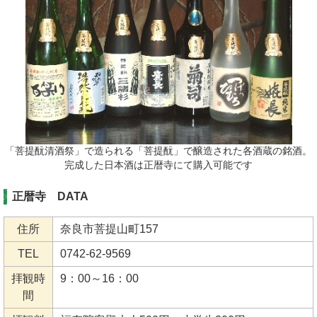
「菩提酛清酒祭」で造られる「菩提酛」で醸造された各酒蔵の銘酒。
完成した日本酒は正暦寺にて購入可能です
正暦寺 DATA
住所
奈良市菩提山町157
TEL
0742-62-9569
拝観時
9：00～16：00
間