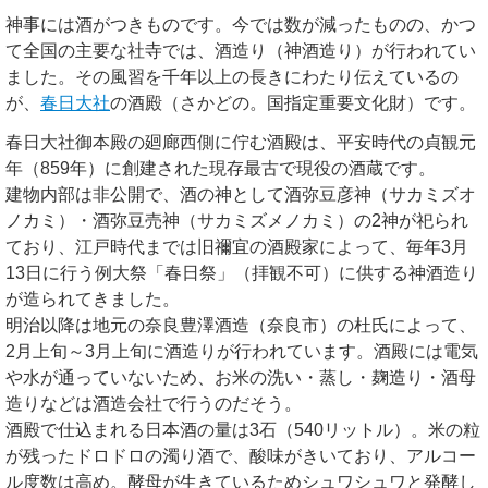
神事には酒がつきものです。今では数が減ったものの、かつ
て全国の主要な社寺では、酒造り（神酒造り）が行われてい
ました。その風習を千年以上の長きにわたり伝えているの
が、
春日大社
の酒殿（さかどの。国指定重要文化財）です。
春日大社御本殿の廻廊西側に佇む酒殿は、平安時代の貞観元
年（859年）に創建された現存最古で現役の酒蔵です。
建物内部は非公開で、酒の神として酒弥豆彦神（サカミズオ
ノカミ）・酒弥豆売神（サカミズメノカミ）の2神が祀られ
ており、江戸時代までは旧禰宜の酒殿家によって、毎年3月
13日に行う例大祭「春日祭」（拝観不可）に供する神酒造り
が造られてきました。
明治以降は地元の奈良豊澤酒造（奈良市）の杜氏によって、
2月上旬～3月上旬に酒造りが行われています。酒殿には電気
や水が通っていないため、お米の洗い・蒸し・麹造り・酒母
造りなどは酒造会社で行うのだそう。
酒殿で仕込まれる日本酒の量は3石（540リットル）。米の粒
が残ったドロドロの濁り酒で、酸味がきいており、アルコー
ル度数は高め。酵母が生きているためシュワシュワと発酵し