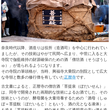
奈良時代以降、酒造りは役所（造酒司）を中心に行われてい
ましたが、その技術はやがて民間へ広まり、中世に入ると大
寺院で伽藍維持の財源確保のための酒「僧坊酒（そうぼうし
ゅ）」が造られるようになります。
その寺院の筆頭格が、当時、興福寺大乗院の別院として広大
な寺領と数多の修行僧を有していた
正暦寺
です。
古文書によると、正暦寺の僧坊酒「菩提泉（ぼだいせん）」
は、同寺で開発された画期的な技術によるお酒でした。その
技術というのが、酵母菌を大量培養するための「酒母（しゅ
ぼ＝菩提酛〔ぼだいもと〕ともいう、酒の元となる液体）」
を造る「菩提酛造り」、精白米を用いて透明度の高い酒を造