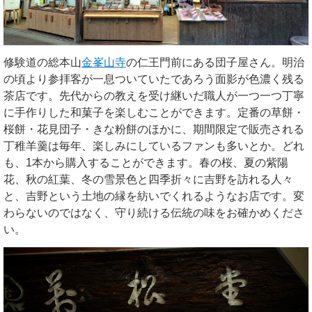
修験道の総本山
金峯山寺
の仁王門前にある団子屋さん。明治
の頃より参拝客が一息ついていたであろう面影が色濃く残る
茶店です。先代からの教えを受け継いだ職人が一つ一つ丁寧
に手作りした和菓子を楽しむことができます。定番の草餅・
桜餅・花見団子・きな粉餅のほかに、期間限定で販売される
丁稚羊羹は毎年、楽しみにしているファンも多いとか。どれ
も、1本から購入することができます。春の桜、夏の紫陽
花、秋の紅葉、冬の雪景色と四季折々に吉野を訪れる人々
と、吉野という土地の縁を紡いでくれるようなお店です。変
わらないのではなく、守り続ける伝統の味をお確かめくださ
い。