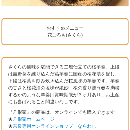
おすすめメニュー
花ごろも(さくら)
さくらの風味を堪能できる二層仕立ての桜羊羹。上段
は吉野葛を練り込んだ葛羊羹に国産の桜花漬を配し、
下段は桜葉を刻み炊き込んだ桜風味の羊羹です。羊羹
の甘さと桜花漬の塩味が絶妙。桜の香り漂う春を満喫
するかのような羊羹は賞味期限が３ヶ月あり、お土産
にも喜ばれること間違いなしです。
『舟形家』の商品は、オンラインでも購入できます
★
舟形家ホームページ
★
奈良専用オンラインショップ「ならわし」