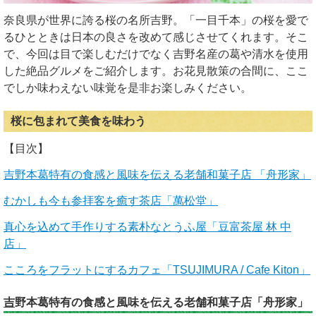
奈良県が世界に誇る桜の名所吉野。「一目千本」の桜を愛で
るひとときは日本の良さを改めて感じさせてくれます。そこ
で、今回は目で楽しむだけでなく吉野名産の葛や清水を使用
した絶品グルメをご紹介します。お花見散策の合間に、ここ
でしか味わえない味覚を是非お楽しみください。
桜に包まれて美食を味わう
【目次】
吉野本葛特有の食感と風味を伝える老舗和菓子店 「舟形家」
むかしも今も参拝客を癒す茶店「萬松堂」
真心を込めて手作りする素朴なとうふ屋「豆富茶屋 林 中
店」
こころをフラットにするカフェ「TSUJIMURA / Cafe Kiton」
吉
野本葛特有の食感と風味を伝える老舗和菓子店「舟形家」